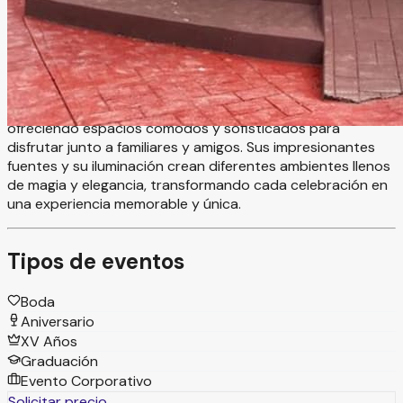
Las Fuentes Cuautitlán es un elegante salón para eventos
diseñado para crear celebraciones inolvidables en un
ambiente lleno de confort, estilo y excelente atención.
Este hermoso recinto es ideal para bodas, XV años,
aniversarios, graduaciones y eventos sociales especiales,
ofreciendo espacios cómodos y sofisticados para
disfrutar junto a familiares y amigos. Sus impresionantes
fuentes y su iluminación crean diferentes ambientes llenos
de magia y elegancia, transformando cada celebración en
una experiencia memorable y única.
Tipos de eventos
Boda
Aniversario
XV Años
Graduación
Evento Corporativo
Solicitar precio