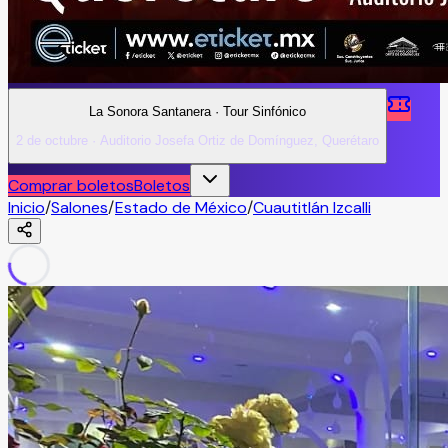
La Sonora Santanera · Tour Sinfónico
2 de octubre · Auditorio Josefa Ortiz de Domínguez, Querétaro
Comprar boletos
Boletos
Inicio
/
Salones
/
Estado de México
/
Cuautitlán Izcalli