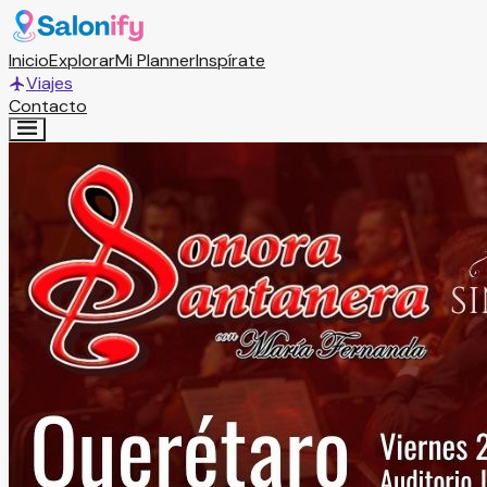
Inicio
Explorar
Mi Planner
Inspírate
Viajes
Contacto