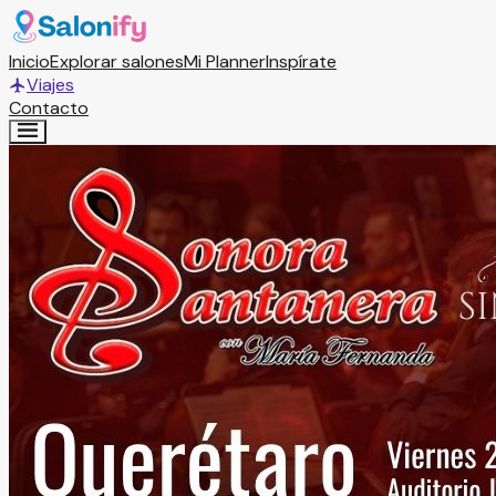
Inicio
Explorar salones
Mi Planner
Inspírate
Viajes
Contacto