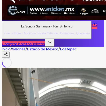
La Sonora Santanera · Tour Sinfónico
2 de octubre · Auditorio Josefa Ortiz de Domínguez, Querétaro
Comprar boletos
Boletos
Inicio
/
Salones
/
Estado de México
/
Ecatepec