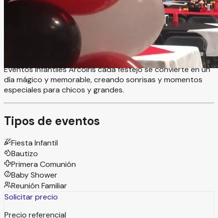
celebrar momentos llenos de alegría, diversión y
experiencias inolvidables para los más pequeños. Este
colorido y divertido espacio es perfecto para cumpleaños,
piñatas, convivencias y eventos infantiles, ofreciendo un
ambiente seguro, dinámico y pensado para que niños y
familias disfruten al máximo cada celebración. En Salón de
Eventos Infantiles Arcoiris cada festejo se convierte en un
día mágico y memorable, creando sonrisas y momentos
especiales para chicos y grandes.
Tipos de eventos
Fiesta Infantil
Bautizo
Primera Comunión
Baby Shower
Reunión Familiar
Solicitar precio
Precio referencial