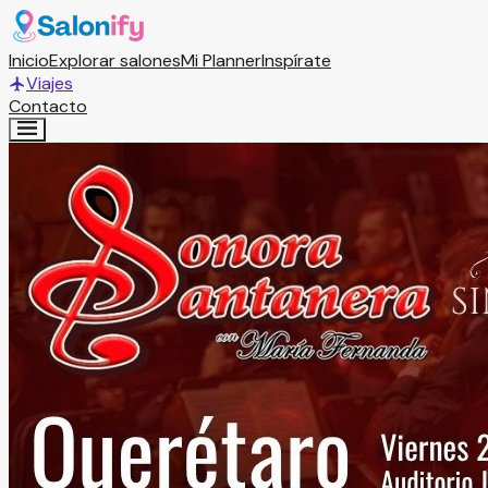
Inicio
Explorar salones
Mi Planner
Inspírate
Viajes
Contacto