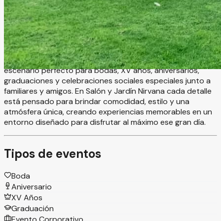
Salón y Jardín Nirvana es un hermoso espacio para
eventos ubicado en Estado de México, ideal para celebrar
momentos inolvidables en un ambiente elegante y
rodeado de naturaleza. Este exclusivo recinto combina
salón de eventos y un amplio jardín, ofreciendo el
escenario perfecto para bodas, XV años, aniversarios,
graduaciones y celebraciones sociales especiales junto a
familiares y amigos. En Salón y Jardín Nirvana cada detalle
está pensado para brindar comodidad, estilo y una
atmósfera única, creando experiencias memorables en un
entorno diseñado para disfrutar al máximo ese gran día.
Tipos de eventos
Boda
Aniversario
XV Años
Graduación
Evento Corporativo