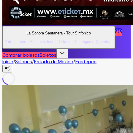
La Sonora Santanera · Tour Sinfónico
2 de octubre · Auditorio Josefa Ortiz de Domínguez, Querétaro
Comprar boletos
Boletos
Inicio
/
Salones
/
Estado de México
/
Ecatepec