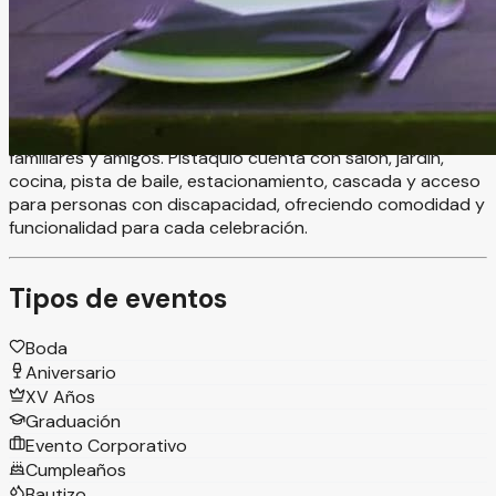
diseñado especialmente para crear celebraciones
inolvidables en un ambiente elegante, natural y lleno de
encanto. Este exclusivo recinto ofrece el escenario ideal
para bodas, XV años, aniversarios, graduaciones y eventos
sociales especiales, brindando espacios amplios y
cuidadosamente diseñados para disfrutar junto a
familiares y amigos. Pistaquio cuenta con salón, jardín,
cocina, pista de baile, estacionamiento, cascada y acceso
para personas con discapacidad, ofreciendo comodidad y
funcionalidad para cada celebración.
Tipos de eventos
Boda
Aniversario
XV Años
Graduación
Evento Corporativo
Cumpleaños
Bautizo