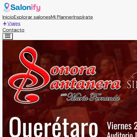
Inicio
Explorar salones
Mi Planner
Inspírate
Viajes
Contacto