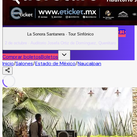
La Sonora Santanera · Tour Sinfónico
2 de octubre · Auditorio Josefa Ortiz de Domínguez, Querétaro
Comprar boletos
Boletos
Inicio
/
Salones
/
Estado de México
/
Naucalpan