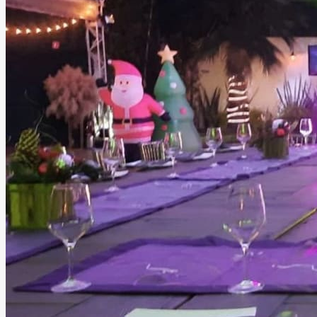
PISTAQUIO
Naucalpan, Estado de México
Salón, Jardín
Información
Pistaquio es un hermoso jardín para eventos sociales