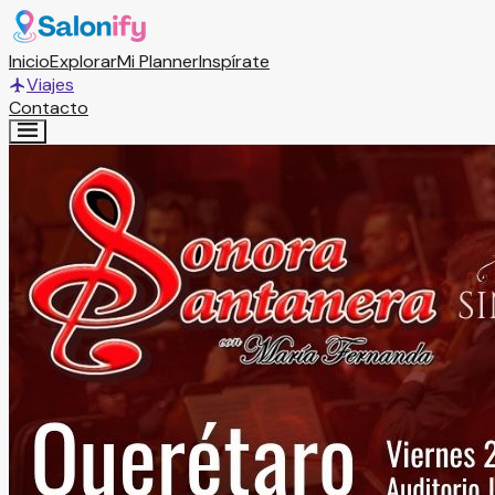
Inicio
Explorar
Mi Planner
Inspírate
Viajes
Contacto