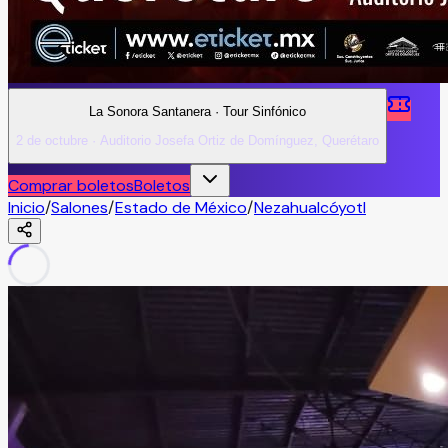
La Sonora Santanera · Tour Sinfónico
2 de octubre · Auditorio Josefa Ortiz de Domínguez, Querétaro
Comprar boletos
Boletos
Inicio
/
Salones
/
Estado de México
/
Nezahualcóyotl