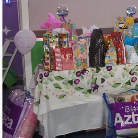
Salon el Mundo de
MadaQui
Nezahualcóyotl, Estado de México
Salón Infantil
Información
El Mundo de MadaQui es un divertido salón de fiestas
infantiles diseñado para crear celebraciones llenas de
magia, alegría y momentos inolvidables durante todo el
año. Este espacio es ideal para cumpleaños, piñatas,
convivencias y eventos infantiles, ofreciendo un ambiente