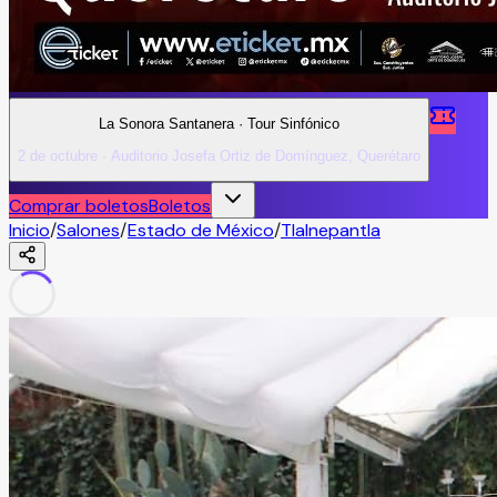
La Sonora Santanera · Tour Sinfónico
2 de octubre · Auditorio Josefa Ortiz de Domínguez, Querétaro
Comprar boletos
Boletos
Inicio
/
Salones
/
Estado de México
/
Tlalnepantla