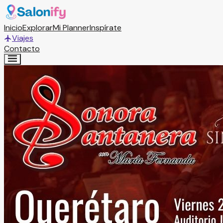
Inicio
Explorar
Mi Planner
Inspírate
Viajes
Contacto