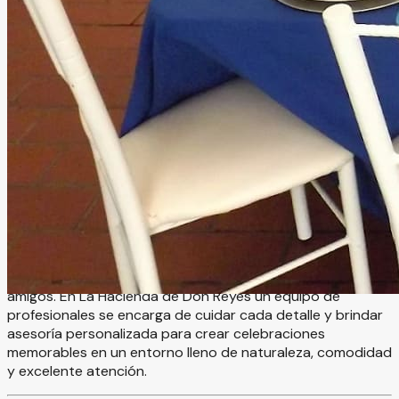
La Hacienda de Don Reyes
Tlalnepantla, Estado de México
Hacienda
Información
La Hacienda de Don Reyes es un hermoso espacio para
eventos dedicado a convertir cada celebración en un
acontecimiento verdaderamente inolvidable. Este elegante
recinto ofrece un amplio jardín y un ambiente agradable y
tranquilo, ideal para bodas, XV años, aniversarios,
graduaciones y eventos sociales especiales donde los
anfitriones solo se dediquen a disfrutar junto a familiares y
amigos. En La Hacienda de Don Reyes un equipo de
profesionales se encarga de cuidar cada detalle y brindar
asesoría personalizada para crear celebraciones
memorables en un entorno lleno de naturaleza, comodidad
y excelente atención.