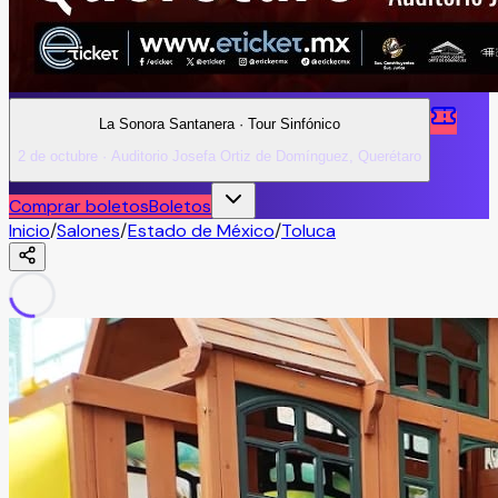
La Sonora Santanera · Tour Sinfónico
2 de octubre · Auditorio Josefa Ortiz de Domínguez, Querétaro
Comprar boletos
Boletos
Inicio
/
Salones
/
Estado de México
/
Toluca