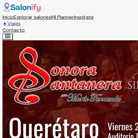
Inicio
Explorar salones
Mi Planner
Inspírate
Viajes
Contacto