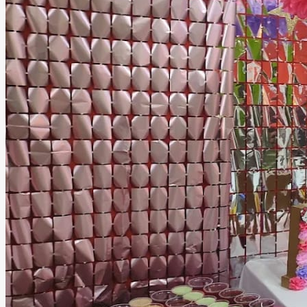
Chinconcuines Toluca
Toluca, Estado de México
Salón Infantil
Información
Un pequeño lugar para grandes recuerdos. Creamos el