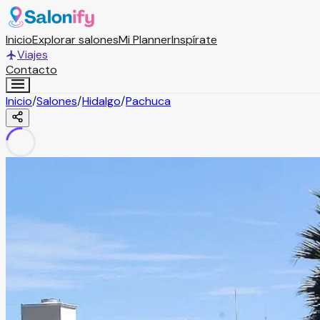
Inicio
Explorar salones
Mi Planner
Inspírate
Viajes
Contacto
Inicio
/
Salones
/
Hidalgo
/
Pachuca