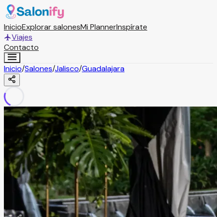
Inicio
Explorar salones
Mi Planner
Inspírate
Viajes
Contacto
Inicio
/
Salones
/
Jalisco
/
Guadalajara