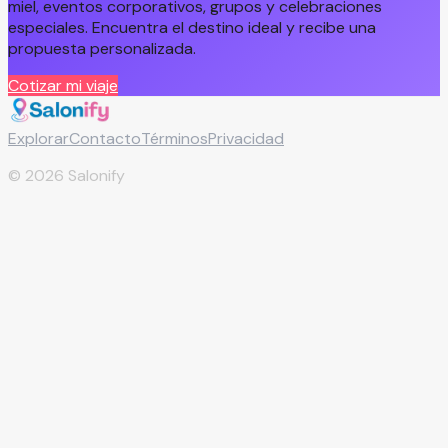
miel, eventos corporativos, grupos y celebraciones
especiales. Encuentra el destino ideal y recibe una
propuesta personalizada.
Cotizar mi viaje
Explorar
Contacto
Términos
Privacidad
©
2026
Salonify