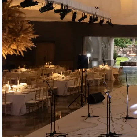
Benavento Guadalajara
Guadalajara, Jalisco
Salón
Hasta
500
personas
Información
Venue donde la elegancia y la naturaleza se unen para
crear momentos inolvidables. Team de Wedding & Event
Planners desde la conceptualización hasta el gran día.
Cada rincón diseñado para impresionar.