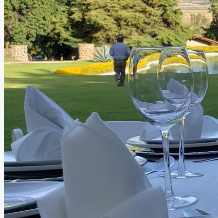
Cerro Viejo Eventos
Jocotepec
Guadalajara, Jalisco
Jardín
Hasta
400
personas
Información
Lugar íntimo al aire libre para parejas que buscan un
espacio especial. Elegancia y naturaleza unidos en un