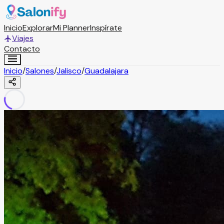
Inicio
Explorar
Mi Planner
Inspírate
Viajes
Contacto
Inicio
/
Salones
/
Jalisco
/
Guadalajara