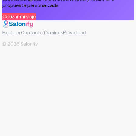
propuesta personalizada.
Cotizar mi viaje
Explorar
Contacto
Términos
Privacidad
©
2026
Salonify