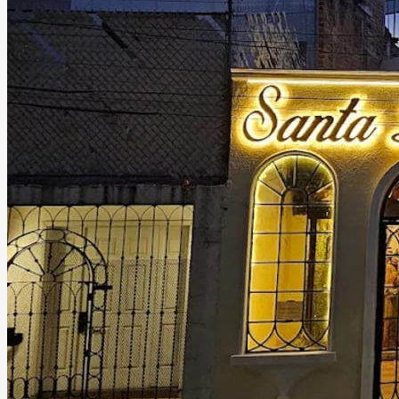
Santa Lucía Eventos Gdl
Guadalajara, Jalisco
Salón
Información
Un salón de eventos versátil y acogedor, listo para ser el
escenario de los momentos que más importan: bodas, XV
años, bautizos, primeras comuniones y más.