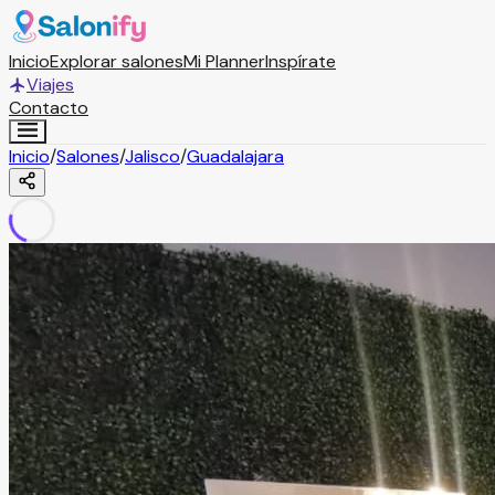
Inicio
Explorar salones
Mi Planner
Inspírate
Viajes
Contacto
Inicio
/
Salones
/
Jalisco
/
Guadalajara