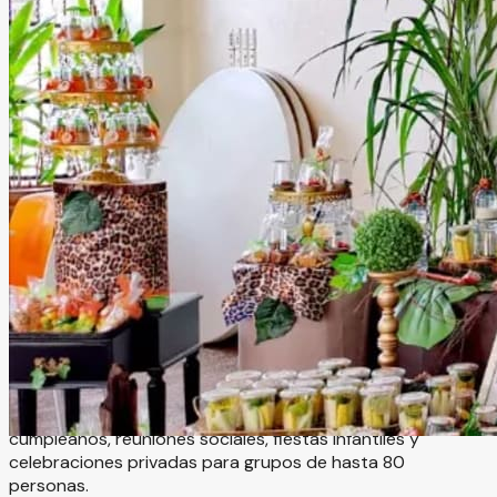
Lukumbé Salón de Eventos
Puerto Vallarta, Jalisco
Terraza, Jardín
Hasta
80
personas
Información
Lukumbe Salón de Eventos es un exclusivo espacio con
alberca en Puerto Vallarta, ideal para celebrar reuniones y
eventos especiales en un ambiente cómodo, divertido y
totalmente seguro. El recinto cuenta con alberca de 1.30
metros de profundidad y chapoteadero de 35
centímetros, perfecto para convivencias familiares,
cumpleaños, reuniones sociales, fiestas infantiles y
celebraciones privadas para grupos de hasta 80
personas.