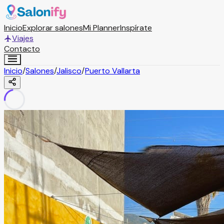
Inicio
Explorar salones
Mi Planner
Inspírate
Viajes
Contacto
Inicio
/
Salones
/
Jalisco
/
Puerto Vallarta