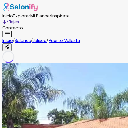
Inicio
Explorar
Mi Planner
Inspírate
Viajes
Contacto
Inicio
/
Salones
/
Jalisco
/
Puerto Vallarta