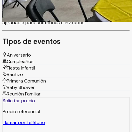
cumpleaños, reuniones familiares, fiestas infantiles,
aniversarios, convivencias, graduaciones y todo tipo de
eventos sociales, creando un ambiente cómodo y
agradable para anfitriones e invitados.
Tipos de eventos
Aniversario
Cumpleaños
Fiesta Infantil
Bautizo
Primera Comunión
Baby Shower
Reunión Familiar
Solicitar precio
Precio referencial
Llamar por teléfono