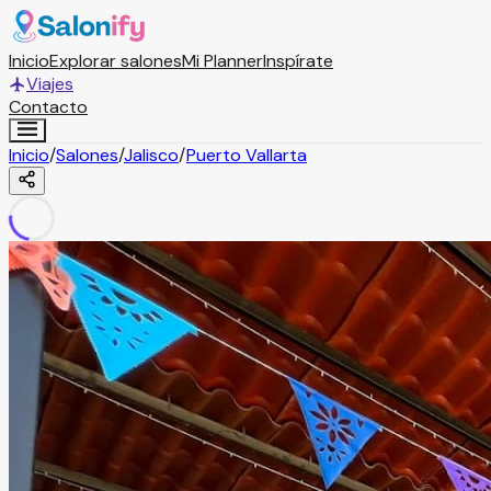
Inicio
Explorar salones
Mi Planner
Inspírate
Viajes
Contacto
Inicio
/
Salones
/
Jalisco
/
Puerto Vallarta