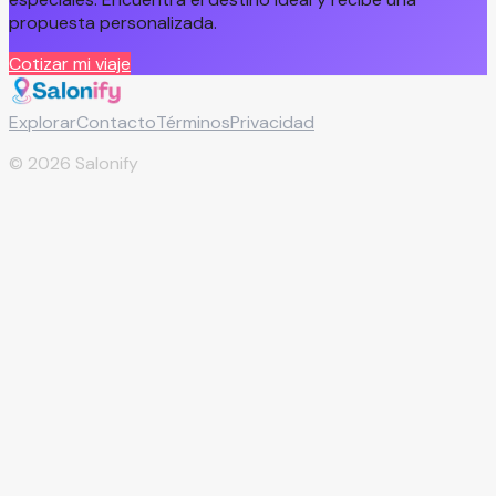
propuesta personalizada.
Cotizar mi viaje
Explorar
Contacto
Términos
Privacidad
©
2026
Salonify