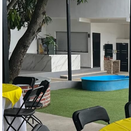
Terraza Los Mangos
Puerto Vallarta, Jalisco
Terraza
Información
Salón de eventos con alberca y amplia terraza techada,
diseñado para brindar comodidad, diversión y el espacio
ideal para disfrutar cualquier celebración al máximo. El
recinto ofrece amplias instalaciones perfectas para