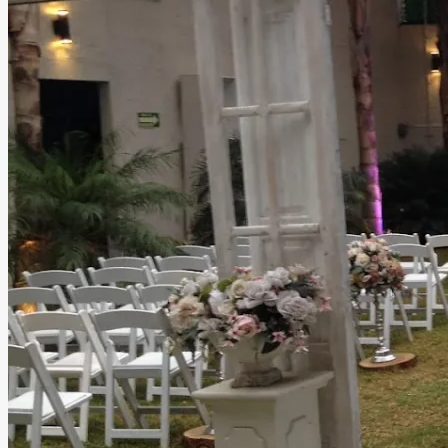
Event Salón Jardín
Tonalá, Jalisco
Salón, Jardín
Hasta
300
personas
Información
Jardín ideal para bodas con preciosas zonas verdes y
amplio salón. Experiencia y profesionalismo para hacer de
cada evento una experiencia única e inolvidable para
todos los invitados.