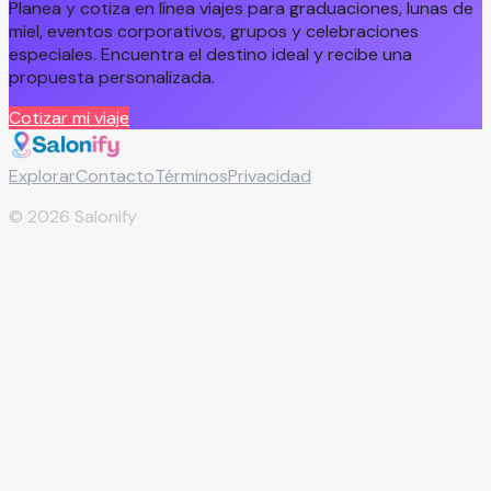
Planea y cotiza en línea viajes para graduaciones, lunas de
miel, eventos corporativos, grupos y celebraciones
especiales. Encuentra el destino ideal y recibe una
propuesta personalizada.
Cotizar mi viaje
Explorar
Contacto
Términos
Privacidad
©
2026
Salonify