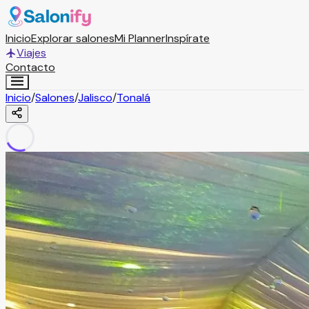
Inicio
Explorar salones
Mi Planner
Inspírate
Viajes
Contacto
Inicio
/
Salones
/
Jalisco
/
Tonalá