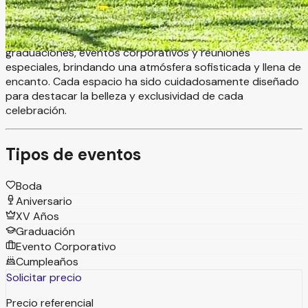
naturaleza y la elegancia se unen para crear celebraciones
inolvidables. Sus hermosas instalaciones ofrecen el
escenario perfecto para bodas, XV años, aniversarios,
graduaciones, eventos corporativos y reuniones
especiales, brindando una atmósfera sofisticada y llena de
encanto. Cada espacio ha sido cuidadosamente diseñado
para destacar la belleza y exclusividad de cada
celebración.
Tipos de eventos
Boda
Aniversario
XV Años
Graduación
Evento Corporativo
Cumpleaños
Solicitar precio
Precio referencial