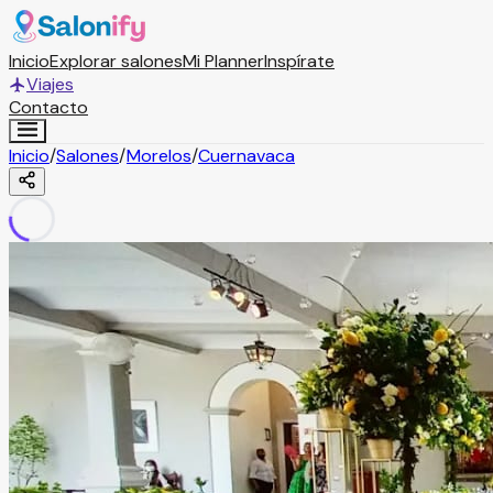
Inicio
Explorar salones
Mi Planner
Inspírate
Viajes
Contacto
Inicio
/
Salones
/
Morelos
/
Cuernavaca