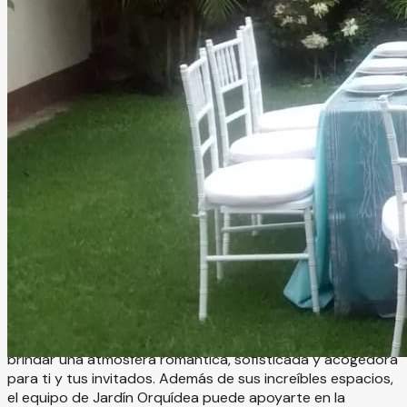
Jardín Orquídea
Cuernavaca, Morelos
Jardín
Información
Jardín Orquídea es el lugar ideal para celebrar eventos
elegantes y memorables en un entorno natural lleno de
encanto y estilo. Sus hermosas instalaciones ofrecen
espacios versátiles que se adaptan perfectamente a
diferentes tipos de celebraciones, desde bodas y XV años
hasta graduaciones, aniversarios y eventos sociales o
corporativos. Cada rincón del jardín está diseñado para
brindar una atmósfera romántica, sofisticada y acogedora
para ti y tus invitados. Además de sus increíbles espacios,
el equipo de Jardín Orquídea puede apoyarte en la