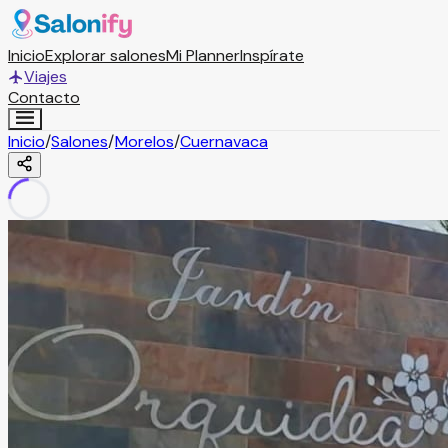
Inicio
Explorar salones
Mi Planner
Inspírate
Viajes
Contacto
Inicio
/
Salones
/
Morelos
/
Cuernavaca