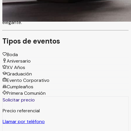
momento. Sus amplias áreas son ideales para reunir a tus
invitados y celebrar eventos inolvidables como bodas, XV
años y celebraciones especiales en un entorno natural y
elegante.
Tipos de eventos
Boda
Aniversario
XV Años
Graduación
Evento Corporativo
Cumpleaños
Primera Comunión
Solicitar precio
Precio referencial
Llamar por teléfono