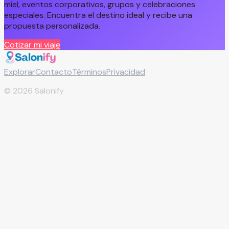
miel, eventos corporativos, grupos y celebraciones
especiales. Encuentra el destino ideal y recibe una
propuesta personalizada.
Cotizar mi viaje
Explorar
Contacto
Términos
Privacidad
©
2026
Salonify