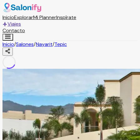
Inicio
Explorar
Mi Planner
Inspírate
Viajes
Contacto
Inicio
/
Salones
/
Nayarit
/
Tepic