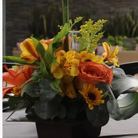
La Valentina Jardín de
Eventos
Tepic, Nayarit
Jardín
Información
Jardín La Valentina es un hermoso espacio con
instalaciones espectaculares que cautivan desde el primer