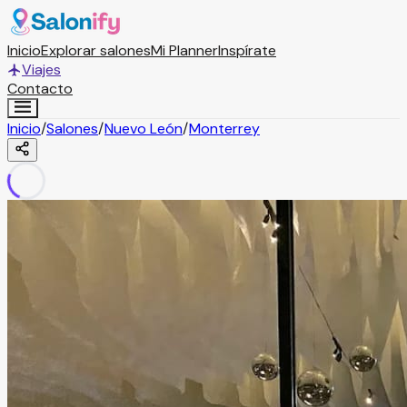
Inicio
Explorar salones
Mi Planner
Inspírate
Viajes
Contacto
Inicio
/
Salones
/
Nuevo León
/
Monterrey