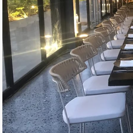
Casa Aura
Monterrey, Nuevo León
Salón, Jardín
Información
Una preciosa casa de lujo con increíbles jardines y el
majestuoso Salón Lunario al exterior, donde la belleza del
entorno se convierte en parte de la celebración. Cada
rincón de Casa Aura está pensado para sorprender, para