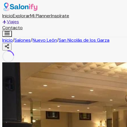
Inicio
Explorar
Mi Planner
Inspírate
Viajes
Contacto
Inicio
/
Salones
/
Nuevo León
/
San Nicolás de los Garza