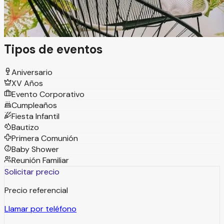
invitados, es el espacio ideal para celebraciones íntimas en
un ambiente cómodo, versátil y bien organizado.
Tipos de eventos
Aniversario
XV Años
Evento Corporativo
Cumpleaños
Fiesta Infantil
Bautizo
Primera Comunión
Baby Shower
Reunión Familiar
Solicitar precio
Precio referencial
Llamar por teléfono