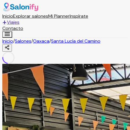
Inicio
Explorar salones
Mi Planner
Inspírate
Viajes
Contacto
Inicio
/
Salones
/
Oaxaca
/
Santa Lucía del Camino