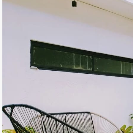
San Valentín 2CIENTOS3
Santa Lucía del Camino, Oaxaca
Jardín, Terraza
Hasta
120
personas
Información
San Valentín 2CIENTOS3 cuenta con una amplia área
techada que puedes adaptar con total libertad según el
tamaño de tu evento. Con capacidad para 40 a 120