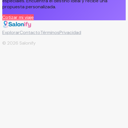
especiales. Encuentra el destino ideal y recibe una
propuesta personalizada.
Cotizar mi viaje
Explorar
Contacto
Términos
Privacidad
©
2026
Salonify