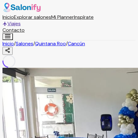
Inicio
Explorar salones
Mi Planner
Inspírate
Viajes
Contacto
Inicio
/
Salones
/
Quintana Roo
/
Cancún