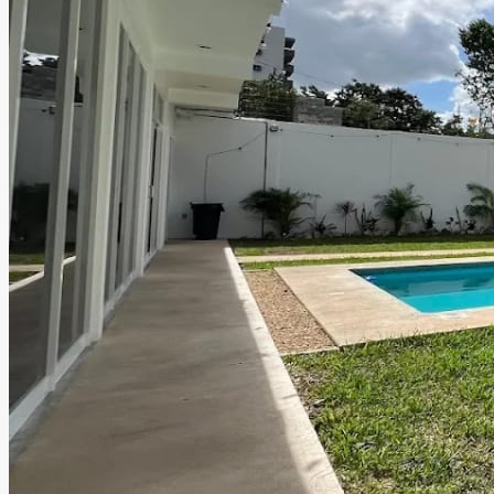
El Jardín de Lucía
Cancún, Quintana Roo
Jardín, Salón
Información
Bienvenidos a El Jardín de Lucía, un espacio donde los
sueños florecen y cada evento cobra vida en un entorno
lleno de encanto. El lugar ideal para crear celebraciones
únicas, rodeadas de belleza, naturaleza y momentos