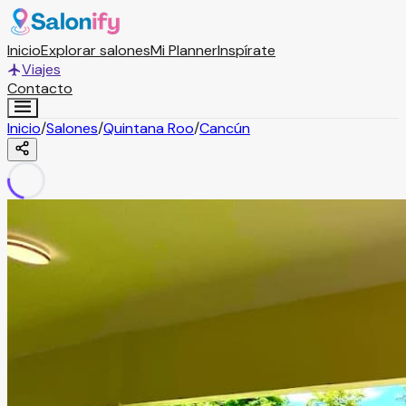
Inicio
Explorar salones
Mi Planner
Inspírate
Viajes
Contacto
Inicio
/
Salones
/
Quintana Roo
/
Cancún