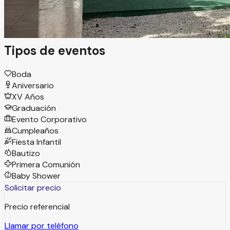
eventos, es un lugar donde se viven experiencias únicas
que transforman tu celebración en algo extraordinario.
Tipos de eventos
Boda
Aniversario
XV Años
Graduación
Evento Corporativo
Cumpleaños
Fiesta Infantil
Bautizo
Primera Comunión
Baby Shower
Solicitar precio
Precio referencial
Llamar por teléfono