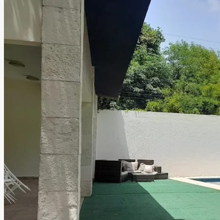
Hamptons Cancún
Cancún, Quintana Roo
Jardín
Información
Con más de 1,000 m² de terreno, este espacio está
diseñado para ofrecerte una experiencia verdaderamente
inolvidable. Sus instalaciones han sido creadas para
disfrutar cada momento al máximo. Más que un jardín de