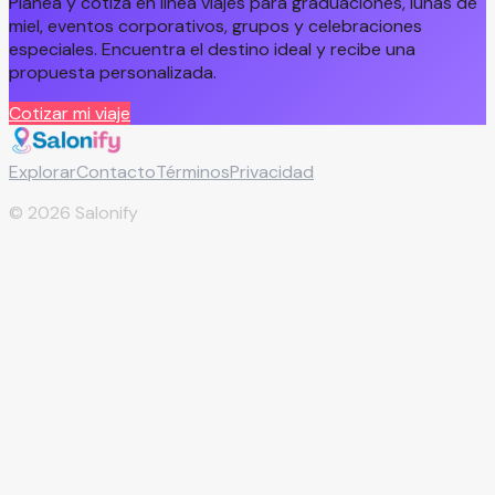
Planea y cotiza en línea viajes para graduaciones, lunas de
miel, eventos corporativos, grupos y celebraciones
especiales. Encuentra el destino ideal y recibe una
propuesta personalizada.
Cotizar mi viaje
Explorar
Contacto
Términos
Privacidad
©
2026
Salonify