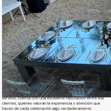
Glamour Paradise Venue
★
5.0
(
1
opinión
)
Playa del Carmen, Quintana Roo
Jardín
Información
Glamour Paradise Venue es un salón de eventos en Playa
del Carmen que destaca por ofrecer un espacio
excepcional para celebrar momentos importantes. Su
ubicación privilegiada en Playa Xcalacoco lo convierte en
el escenario ideal para eventos con un ambiente único y
exclusivo. Reconocido por la calidad de sus instalaciones y
servicio, cuenta con una excelente reputación entre sus
clientes, quienes valoran la experiencia y atención que
hacen de cada celebración algo verdaderamente