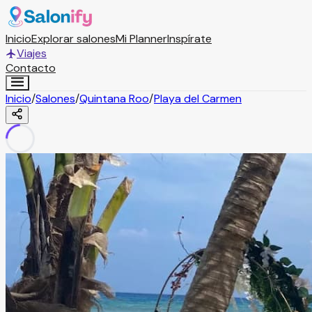
Inicio
Explorar salones
Mi Planner
Inspírate
Viajes
Contacto
Inicio
/
Salones
/
Quintana Roo
/
Playa del Carmen