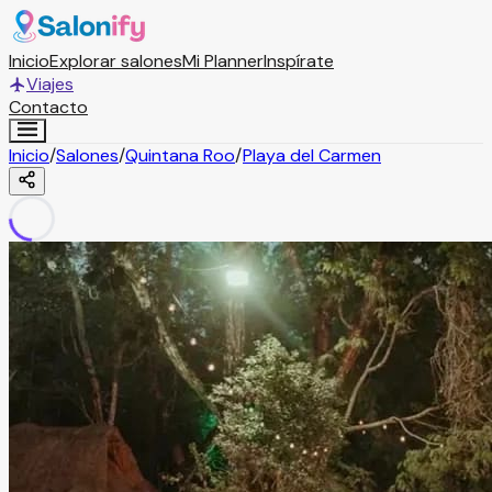
Inicio
Explorar salones
Mi Planner
Inspírate
Viajes
Contacto
Inicio
/
Salones
/
Quintana Roo
/
Playa del Carmen