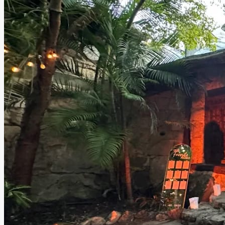
Kuha Casa del Agua
Playa del Carmen, Quintana Roo
Salón, Jardín
Información
En medio de la selva maya, Kuha Casa del Agua es una
locación privada que parece sacada del paraíso. Su
hermoso cenote y entorno natural crean un escenario
único para celebraciones inolvidables. Cada detalle del