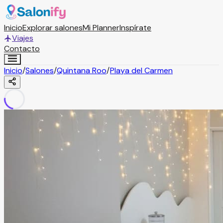
Inicio
Explorar salones
Mi Planner
Inspírate
Viajes
Contacto
Inicio
/
Salones
/
Quintana Roo
/
Playa del Carmen