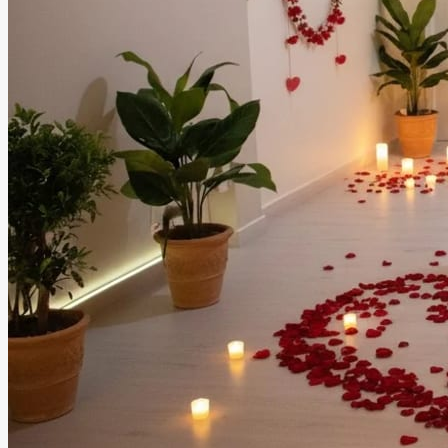
Petit Comité
Playa del Carmen, Quintana Roo
Salón
Información
Petit Comité es más que un espacio, es un concepto. Un
círculo reducido donde las conversaciones fluyen, las
ideas toman forma y cada persona tiene un papel
importante. No es un evento masivo ni un salón genérico.