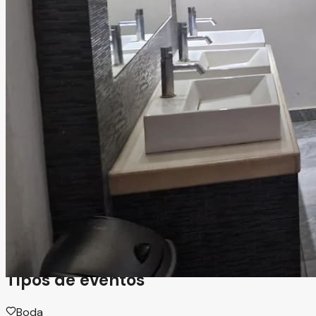
Buonarroti Eventos
San Luis Potosí, San Luis Potosí
Salón
Información
Empresa con más de 36 años de experiencia en el sector
gastronómico en San Luis Potosí, especializada en
diversos estilos de cocina y servicio. Ideal para eventos
que buscan calidad culinaria respaldada por trayectoria y
confianza del cliente.
Tipos de eventos
Boda