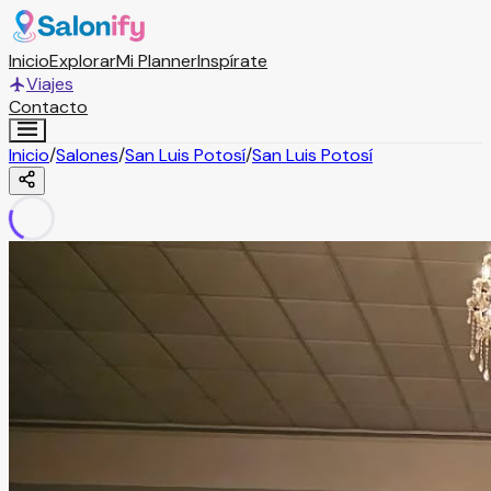
Inicio
Explorar
Mi Planner
Inspírate
Viajes
Contacto
Inicio
/
Salones
/
San Luis Potosí
/
San Luis Potosí