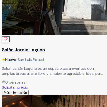
Salón Jardín Laguna
★
Nuevo
•
San Luis Potosí
Salón Jardín Laguna es un espacio para eventos con
amplias áreas al aire libre y ambiente agradable, ideal para
bodas, XV años, cumpleaños y reuniones privadas. Ofrece
0
personas
servicios adaptables que permiten crear eventos
Solicitar precio
cómodos, seguros y bien organizados, enfocados en una
Más información
experiencia memorable para anfitriones e invitados.
Leer más