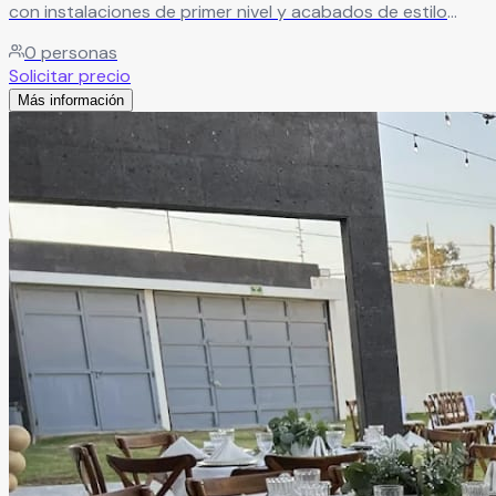
con instalaciones de primer nivel y acabados de estilo
rústico que crean un ambiente único para tu celebración.
0
personas
Leer más
Solicitar precio
Más información