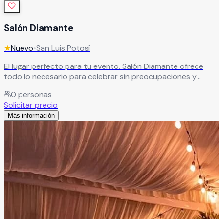
Salón Diamante
★
Nuevo
•
San Luis Potosí
El lugar perfecto para tu evento. Salón Diamante ofrece
todo lo necesario para celebrar sin preocupaciones y
disfrutar una experiencia completa.
Leer más
0
personas
Solicitar precio
Más información