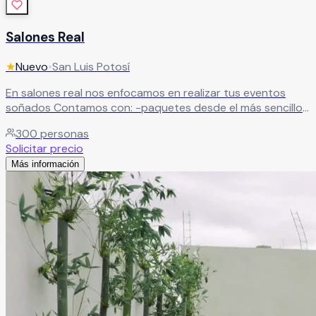
Salones Real
★
Nuevo
•
San Luis Potosí
En salones real nos enfocamos en realizar tus eventos
soñados Contamos con: -paquetes desde el más sencillo
al más completos -banquetes -meseros -maestro de
300
personas
ceremonias, -sonido -y cosas unicas Mandamos dm y
Solicitar precio
conócenos
Leer más
Más información