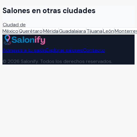
Salones en otras ciudades
Ciudad de
México
Querétaro
Mérida
Guadalajara
Tijuana
León
Monterre
Administra tu salón
Explorar salones
Contacto
©
2026
Salonify. Todos los derechos reservados.