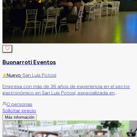
Buonarroti Eventos
★
Nuevo
•
San Luis Potosí
Empresa con más de 36 años de experiencia en el sector
gastronómico en San Luis Potosí, especializada en
diversos estilos de cocina y servicio. Ideal para eventos
0
personas
que buscan calidad culinaria respaldada por trayectoria y
Solicitar precio
confianza del cliente.
Leer más
Más información