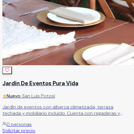
Jardín De Eventos Pura Vida
★
Nuevo
•
San Luis Potosí
Jardín de eventos con alberca climatizada, terraza
techada y mobiliario incluido. Cuenta con regaderas y
baños, ideal para celebraciones sociales que buscan
0
personas
comodidad, funcionalidad y un ambiente al aire libre con
Solicitar precio
servicios completos.
Leer más