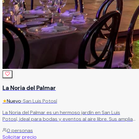
La Noria del Palmar
★
Nuevo
•
San Luis Potosí
La Noria del Palmar es un hermoso jardín en San Luis
Potosí, ideal para bodas y eventos al aire libre. Sus amplias
áreas verdes ofrecen el entorno perfecto para una
0
personas
celebración especial, acompañada de excelente atención.
Solicitar precio
Leer más