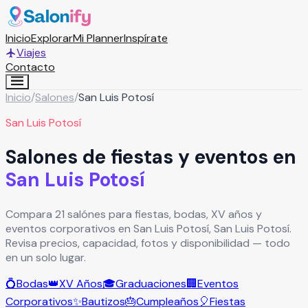
Inicio
Explorar
Mi Planner
Inspírate
Viajes
Contacto
Inicio
/
Salones
/
San Luis Potosí
San Luis Potosí
Salones de fiestas y eventos en
San Luis Potosí
Compara 21 salónes para fiestas, bodas, XV años y
eventos corporativos en San Luis Potosí, San Luis Potosí.
Revisa precios, capacidad, fotos y disponibilidad — todo
en un solo lugar.
💍
Bodas
👑
XV Años
🎓
Graduaciones
🏢
Eventos
Corporativos
✨
Bautizos
🎂
Cumpleaños
🎈
Fiestas