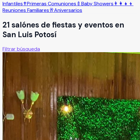
Infantiles
✝️
Primeras Comuniones
🍼
Baby Showers
👨‍👩‍👧‍👦
Reuniones Familiares
🥂
Aniversarios
21
salón
es
de fiestas y eventos en
San Luis Potosí
Filtrar búsqueda