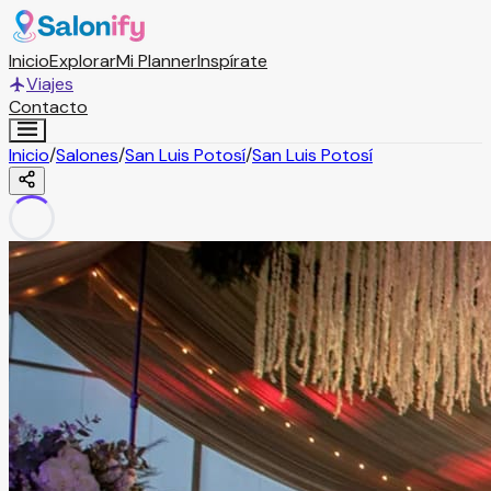
Inicio
Explorar
Mi Planner
Inspírate
Viajes
Contacto
Inicio
/
Salones
/
San Luis Potosí
/
San Luis Potosí