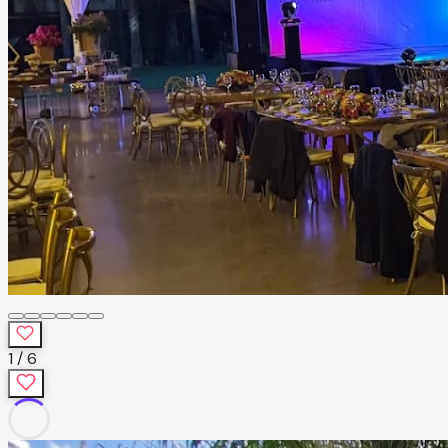
1
/
6