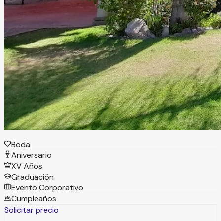
San Luis Potosí, San Luis Potosí
Jardín
Información
La Noria del Palmar es un hermoso jardín en San Luis
Potosí, ideal para bodas y eventos al aire libre. Sus amplias
áreas verdes ofrecen el entorno perfecto para una
celebración especial, acompañada de excelente atención.
Tipos de eventos
Boda
Aniversario
XV Años
Graduación
Evento Corporativo
Cumpleaños
Solicitar precio