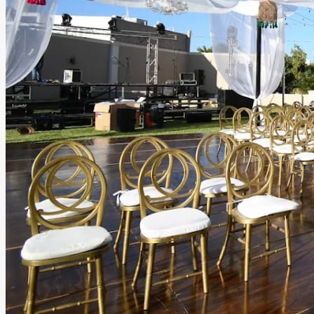
Belcanto Jardín
Mazatlán, Sinaloa
Jardín
Información
Descubre nuestro hermoso jardín en Mazatlán, Sinaloa,
ideal para bodas, XV años y todo tipo de eventos. Un
espacio lleno de encanto, perfecto para crear
celebraciones inolvidables en un ambiente único.