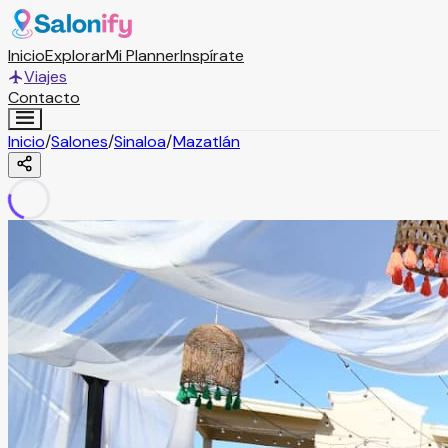
Inicio
Explorar
Mi Planner
Inspírate
Viajes
Contacto
Inicio
/
Salones
/
Sinaloa
/
Mazatlán