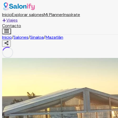
Inicio
Explorar salones
Mi Planner
Inspírate
Viajes
Contacto
Inicio
/
Salones
/
Sinaloa
/
Mazatlán