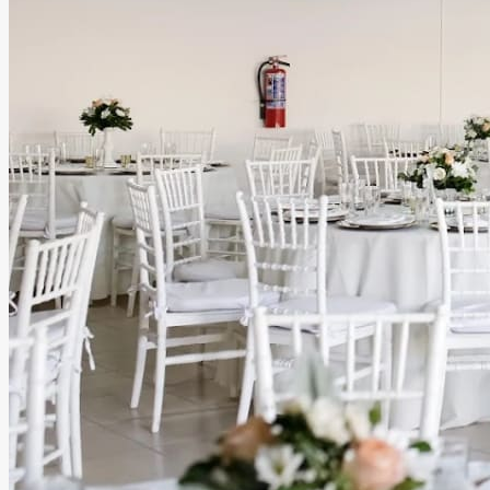
Eventos Magno
Hermosillo, Sonora
Salón
Información
Magno Eventos es el espacio ideal para celebrar con
comodidad y elegancia. Cuenta con servicios integrales
diseñados para que disfrutes cada momento sin
preocupaciones, creando experiencias memorables para