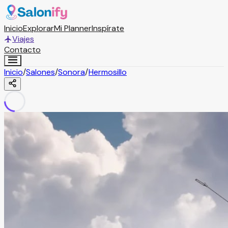
Inicio
Explorar
Mi Planner
Inspírate
Viajes
Contacto
Inicio
/
Salones
/
Sonora
/
Hermosillo