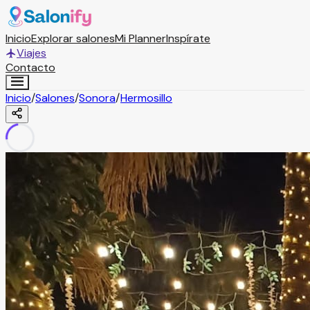
Inicio
Explorar salones
Mi Planner
Inspírate
Viajes
Contacto
Inicio
/
Salones
/
Sonora
/
Hermosillo