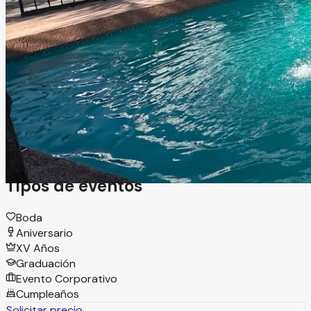
Hermosillo, Sonora
Hacienda
Información
Hacienda Las Minitas combina un entorno espectacular
con atención impecable y más de 33 años de experiencia
en la organización de eventos. Su trayectoria respalda la
calidad en cada detalle, convirtiéndolo en el lugar ideal
para celebrar bodas y eventos especiales con excelencia.
Tipos de eventos
Boda
Aniversario
XV Años
Graduación
Evento Corporativo
Cumpleaños
Solicitar precio