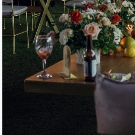
Jardín Santa Lucía Hmo
Hermosillo, Sonora
Jardín
Información
Jardín Santa Lucía es un verdadero paraíso donde la
naturaleza crea el escenario perfecto para tu celebración.
Sus atardeceres y palmeras brindan un ambiente único y
encantador, ideal para bodas y eventos especiales al aire