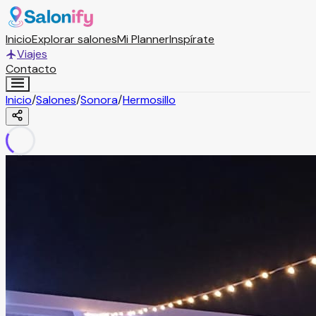
Inicio
Explorar salones
Mi Planner
Inspírate
Viajes
Contacto
Inicio
/
Salones
/
Sonora
/
Hermosillo