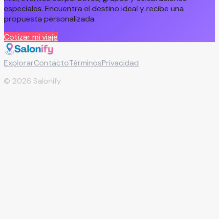
especiales. Encuentra el destino ideal y recibe una
propuesta personalizada.
Cotizar mi viaje
Explorar
Contacto
Términos
Privacidad
©
2026
Salonify