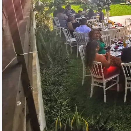
Los Faroles 40 & 20
Tampico, Tamaulipas
Jardín, Salón
Información
Faroles 40 y 20 es un elegante espacio para eventos
ubicado en Tampico, ideal para celebrar momentos
inolvidables en un ambiente lleno de distinción, belleza y
excelente atención. El recinto destaca por su hermosa