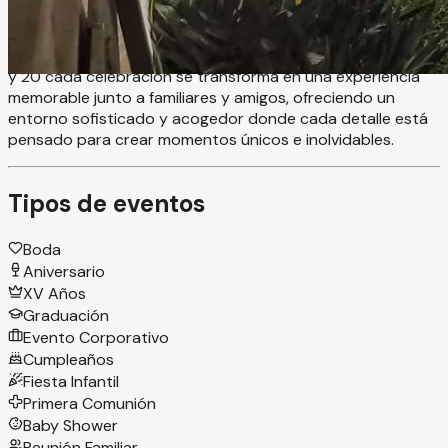
ambientación, increíbles vistas y servicio de lujo, creando
el escenario perfecto para bodas, XV años, aniversarios,
graduaciones y eventos sociales especiales. En Faroles 40
y 20 cada celebración se transforma en una experiencia
memorable junto a familiares y amigos, ofreciendo un
entorno sofisticado y acogedor donde cada detalle está
pensado para crear momentos únicos e inolvidables.
Tipos de eventos
Boda
Aniversario
XV Años
Graduación
Evento Corporativo
Cumpleaños
Fiesta Infantil
Primera Comunión
Baby Shower
Reunión Familiar