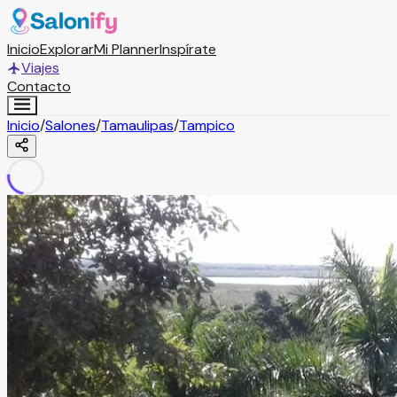
Inicio
Explorar
Mi Planner
Inspírate
Viajes
Contacto
Inicio
/
Salones
/
Tamaulipas
/
Tampico