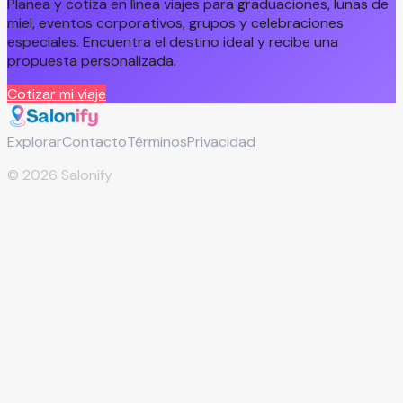
Planea y cotiza en línea viajes para graduaciones, lunas de
miel, eventos corporativos, grupos y celebraciones
especiales. Encuentra el destino ideal y recibe una
propuesta personalizada.
Cotizar mi viaje
Explorar
Contacto
Términos
Privacidad
©
2026
Salonify