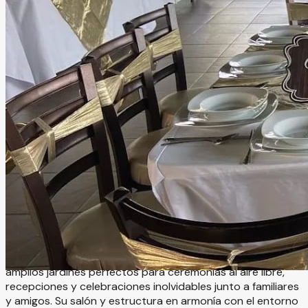
Jardin de las Orquideas
Tlaxcala
San Lucas Cuauhtelulpan, Tlaxcala
Salón, Jardín
Información
Orquídeas Tlaxcala es un hermoso jardín para eventos
ubicado en San Lucas Cuauhtelulpan, ideal para celebrar
bodas y momentos especiales rodeados de naturaleza,
elegancia y un ambiente lleno de encanto. A solo minutos
de la capital de Tlaxcala, este exclusivo recinto ofrece
amplios jardines perfectos para ceremonias al aire libre,
recepciones y celebraciones inolvidables junto a familiares
y amigos. Su salón y estructura en armonía con el entorno