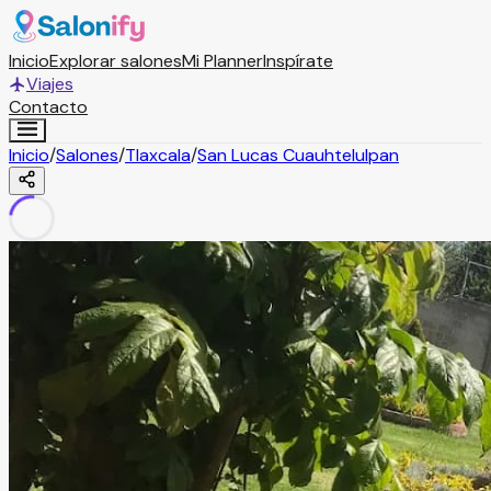
Inicio
Explorar salones
Mi Planner
Inspírate
Viajes
Contacto
Inicio
/
Salones
/
Tlaxcala
/
San Lucas Cuauhtelulpan