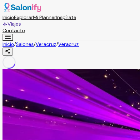
Inicio
Explorar
Mi Planner
Inspírate
Viajes
Contacto
Inicio
/
Salones
/
Veracruz
/
Veracruz