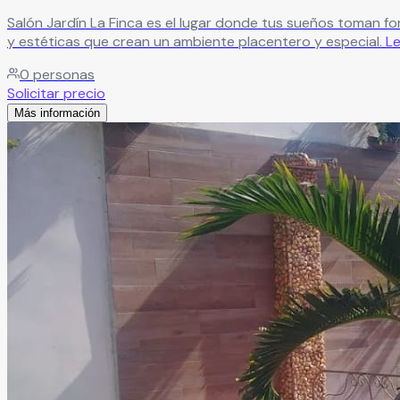
Salón Jardín La Finca es el lugar donde tus sueños toman f
y estéticas que crean un ambiente placentero y especial.
L
0
personas
Solicitar precio
Más información