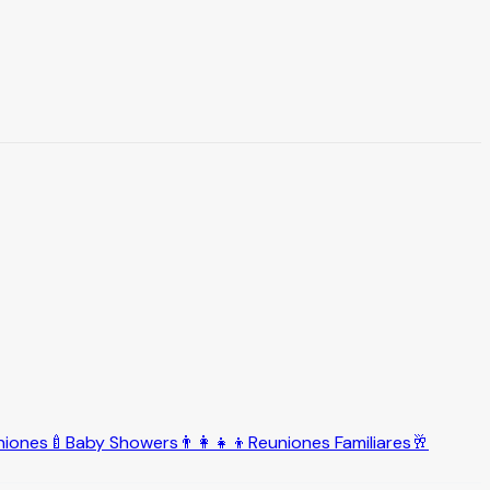
niones
🍼
Baby Showers
👨‍👩‍👧‍👦
Reuniones Familiares
🥂