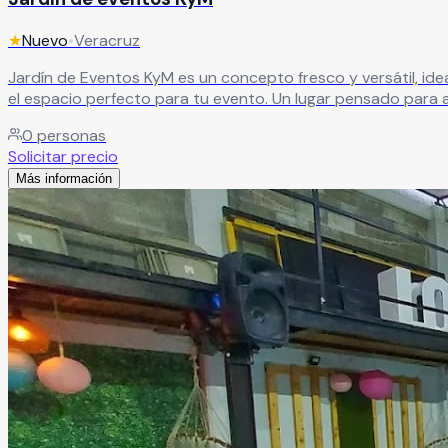
★
Nuevo
•
Veracruz
Jardín de Eventos KyM es un concepto fresco y versátil, ide
el espacio perfecto para tu evento. Un lugar pensado para 
0
personas
Solicitar precio
Más información