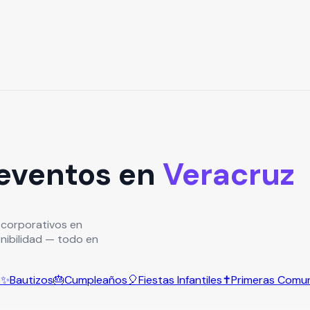
 eventos en
Veracruz
 corporativos en
onibilidad — todo en
s
✨
Bautizos
🎂
Cumpleaños
🎈
Fiestas Infantiles
✝️
Primeras Comu