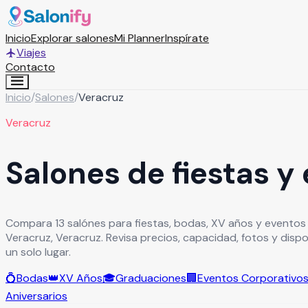
Inicio
Explorar salones
Mi Planner
Inspírate
Viajes
Contacto
Inicio
/
Salones
/
Veracruz
Veracruz
Salones de fiestas y
Compara 13 salónes para fiestas, bodas, XV años y eventos
Veracruz, Veracruz. Revisa precios, capacidad, fotos y disp
un solo lugar.
💍
Bodas
👑
XV Años
🎓
Graduaciones
🏢
Eventos Corporativo
Aniversarios