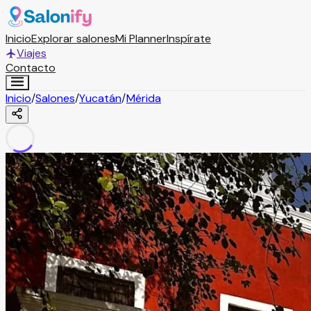
Inicio
Explorar salones
Mi Planner
Inspírate
Viajes
Contacto
Inicio
/
Salones
/
Yucatán
/
Mérida