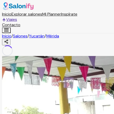
Inicio
Explorar salones
Mi Planner
Inspírate
Viajes
Contacto
Inicio
/
Salones
/
Yucatán
/
Mérida