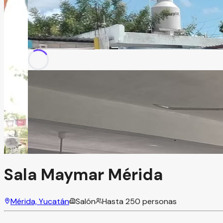
Sala Maymar Mérida
Mérida, Yucatán
Salón
Hasta
250
personas