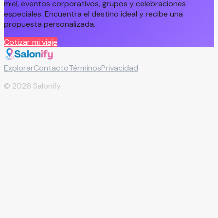
miel, eventos corporativos, grupos y celebraciones
especiales. Encuentra el destino ideal y recibe una
propuesta personalizada.
Cotizar mi viaje
Explorar
Contacto
Términos
Privacidad
©
2026
Salonify