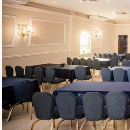
Salón Español Mérida
Mérida, Yucatán
Salón
Hasta
380
personas
Información
Propuesta elegante en Mérida para bodas muy
distinguidas. Servicios de excelencia en instalaciones con
aforo de hasta 380 comensales. Una experiencia que no
olvidarán.