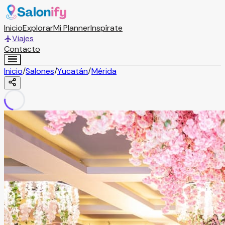
Inicio
Explorar
Mi Planner
Inspírate
Viajes
Contacto
Inicio
/
Salones
/
Yucatán
/
Mérida