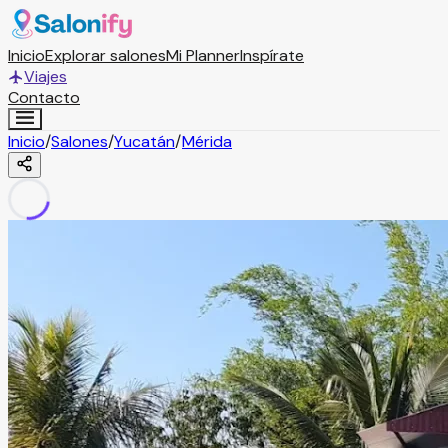
Inicio
Explorar salones
Mi Planner
Inspírate
Viajes
Contacto
Inicio
/
Salones
/
Yucatán
/
Mérida