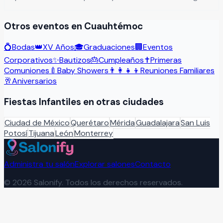
Otros eventos en
Cuauhtémoc
💍
Bodas
👑
XV Años
🎓
Graduaciones
🏢
Eventos
Corporativos
✨
Bautizos
🎂
Cumpleaños
✝️
Primeras
Comuniones
🍼
Baby Showers
👨‍👩‍👧‍👦
Reuniones Familiares
🥂
Aniversarios
Fiestas Infantiles
en otras ciudades
Ciudad de México
Querétaro
Mérida
Guadalajara
San Luis
Potosí
Tijuana
León
Monterrey
Administra tu salón
Explorar salones
Contacto
©
2026
Salonify. Todos los derechos reservados.