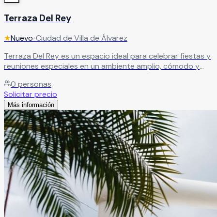
Terraza Del Rey
★
Nuevo
•
Ciudad de Villa de Álvarez
Terraza Del Rey es un espacio ideal para celebrar fiestas y
reuniones especiales en un ambiente amplio, cómodo y
con excelente ventilación. El recinto es perfecto para
0
personas
bautizos, confirmaciones, primeras comuniones, piñatas,
Solicitar precio
baby showers, cumpleaños y reuniones familiares,
Más información
ofreciendo un entorno agradable para disfrutar momentos
inolvidables junto a familiares y amigos.
Leer más