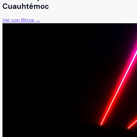
Cuauhtémoc
Ver con filtros →