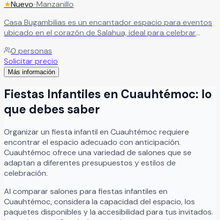
★
Nuevo
•
Manzanillo
Casa Bugambilias es un encantador espacio para eventos
ubicado en el corazón de Salahua, ideal para celebrar
momentos inolvidables en un ambiente elegante y
0
personas
acogedor. El recinto cuenta con una amplia terraza frente
Solicitar precio
a hermosos jardines, creando el escenario perfecto para
Más información
bodas, XV años, aniversarios, cumpleaños, reuniones
familiares y celebraciones sociales especiales. En Casa
Fiestas Infantiles
en
Cuauhtémoc
: lo
Bugambilias cada evento se disfruta en un entorno lleno
de tranquilidad, belleza natural y excelente ambiente,
que debes saber
ofreciendo espacios ideales para compartir experiencias
memorables junto a familiares y amigos.
Leer más
Organizar
un
fiesta infantil
en
Cuauhtémoc
requiere
encontrar el espacio adecuado con anticipación.
Cuauhtémoc
ofrece una variedad de salones que se
adaptan a diferentes presupuestos y estilos de
celebración.
Al comparar salones para
fiestas infantiles
en
Cuauhtémoc
, considera la capacidad del espacio, los
paquetes disponibles y la accesibilidad para tus invitados.