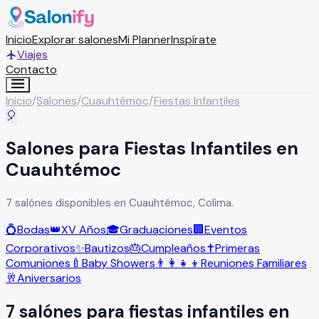
Inicio
Explorar salones
Mi Planner
Inspírate
Viajes
Contacto
Inicio
/
Salones
/
Cuauhtémoc
/
Fiestas Infantiles
🎈
Salones para Fiestas Infantiles en
Cuauhtémoc
7 salónes disponibles en Cuauhtémoc, Colima.
💍
Bodas
👑
XV Años
🎓
Graduaciones
🏢
Eventos
Corporativos
✨
Bautizos
🎂
Cumpleaños
✝️
Primeras
Comuniones
🍼
Baby Showers
👨‍👩‍👧‍👦
Reuniones Familiares
🥂
Aniversarios
7
salón
es
para
fiestas infantiles
en