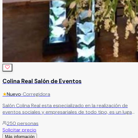
Colina Real Salón de Eventos
★
Nuevo
•
Corregidora
Salón Colina Real esta especializado en la realización de
eventos sociales y empresariales de todo tipo, es un lugar
bonito y elegante que se adapta fácilmente a tu evento
250
personas
de ensueño. Encontrarán no solo un espacio romántico y
Solicitar precio
de buen gusto, si no, un lugar ideal para eventos
Más información
especiales, ya que cuenta con vista panorámica a la