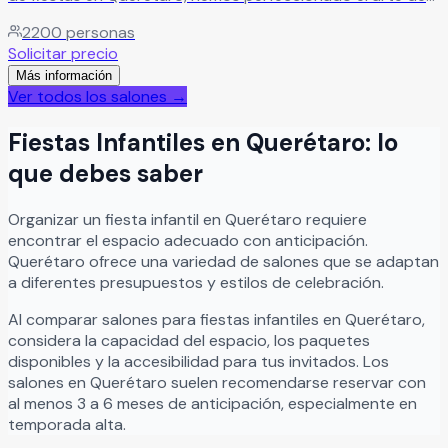
hacer graduaciones, XV años y más, nuestros espacios
2200
personas
están diseñados para albergar cualquier tipo de
Solicitar precio
celebración, adaptándonos a tus necesidades específicas.
Más información
Leer más
Ver todos los salones →
Fiestas Infantiles
en
Querétaro
: lo
que debes saber
Organizar
un
fiesta infantil
en
Querétaro
requiere
encontrar el espacio adecuado con anticipación.
Querétaro
ofrece una variedad de salones que se adaptan
a diferentes presupuestos y estilos de celebración.
Al comparar salones para
fiestas infantiles
en
Querétaro
,
considera la capacidad del espacio, los paquetes
disponibles y la accesibilidad para tus invitados. Los
salones en
Querétaro
suelen recomendarse reservar con
al menos 3 a 6 meses de anticipación, especialmente en
temporada alta.