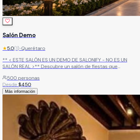
Salón Demo
★
5.0
(
1
)
•
Querétaro
** < ESTE SALÓN ES UN DEMO DE SALONIFY - NO ES UN
SALÓN REAL >** Descubre un salón de fiestas que
combina elegancia, amplitud y una atmósfera única para
500
personas
hacer de cada evento una experiencia memorable. Su
Desde
$
450
imponente fachada de estilo contemporáneo, rodeada de
Más información
iluminación cálida y áreas verdes cuidadosamente
diseñadas, crea una primera impresión espectacular desde
el primer momento
Leer más