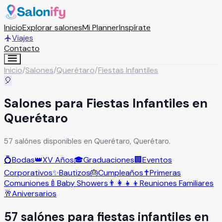
Inicio
Explorar salones
Mi Planner
Inspírate
Viajes
Contacto
Inicio
/
Salones
/
Querétaro
/
Fiestas Infantiles
🎈
Salones para Fiestas Infantiles en
Querétaro
57 salónes disponibles en Querétaro, Querétaro.
💍
Bodas
👑
XV Años
🎓
Graduaciones
🏢
Eventos
Corporativos
✨
Bautizos
🎂
Cumpleaños
✝️
Primeras
Comuniones
🍼
Baby Showers
👨‍👩‍👧‍👦
Reuniones Familiares
🥂
Aniversarios
57
salón
es
para
fiestas infantiles
en