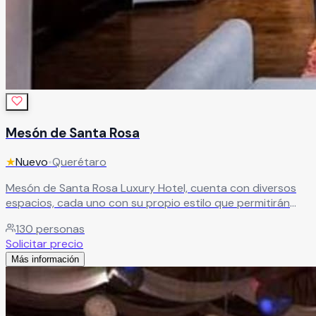
Mesón de Santa Rosa
★
Nuevo
•
Querétaro
Mesón de Santa Rosa Luxury Hotel, cuenta con diversos
espacios, cada uno con su propio estilo que permitirán
llevar su evento más allá de lo imaginable convirtiéndose
130
personas
en su mejor opción en la ciudad de Querétaro.
Leer más
Solicitar precio
Más información