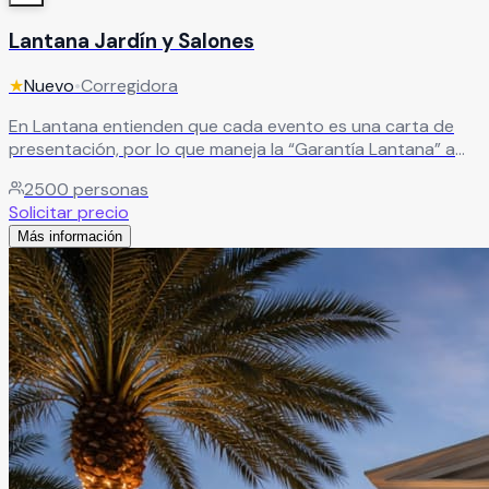
Lantana Jardín y Salones
★
Nuevo
•
Corregidora
En Lantana entienden que cada evento es una carta de
presentación, por lo que maneja la “Garantía Lantana” a
través de sus paquetes todo incluido poniendo a
2500
personas
disposición de los novios todo su personal certificado,
Solicitar precio
correspondiendo la confianza de poner en sus manos tan
Más información
importante evento en sus vidas.
Leer más