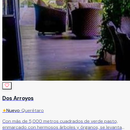
Dos Arroyos
★
Nuevo
•
Querétaro
Con más de 5,000 metros cuadrados de verde pasto,
enmarcado con hermosos árboles y órganos, se levanta