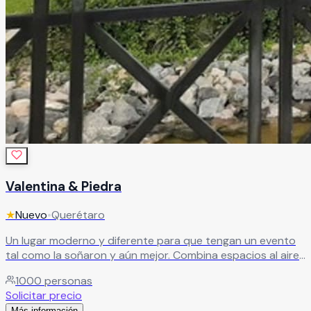
Valentina & Piedra
★
Nuevo
•
Querétaro
Un lugar moderno y diferente para que tengan un evento
tal como la soñaron y aún mejor. Combina espacios al aire
libre, como la terraza con vista al lago y fuentes, el salón
1000
personas
principal con una vista espectacular de 360 grados.
Solicitar precio
Leer más
Más información