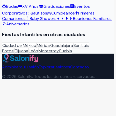
💍
Bodas
👑
XV Años
🎓
Graduaciones
🏢
Eventos
Corporativos
✨
Bautizos
🎂
Cumpleaños
✝️
Primeras
Comuniones
🍼
Baby Showers
👨‍👩‍👧‍👦
Reuniones Familiares
🥂
Aniversarios
Fiestas Infantiles
en otras ciudades
Ciudad de México
Mérida
Guadalajara
San Luis
Potosí
Tijuana
León
Monterrey
Puebla
Administra tu salón
Explorar salones
Contacto
©
2026
Salonify. Todos los derechos reservados.