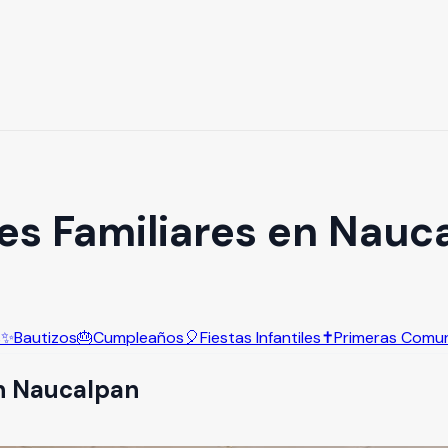
es Familiares en Nauc
s
✨
Bautizos
🎂
Cumpleaños
🎈
Fiestas Infantiles
✝️
Primeras Comu
n
Naucalpan