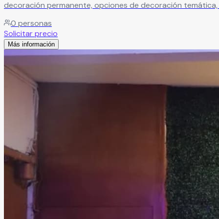
decoración permanente, opciones de decoración temática,
0
personas
Solicitar precio
Más información