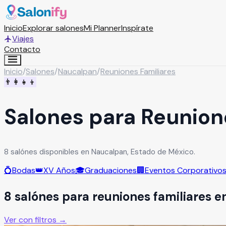
Inicio
Explorar salones
Mi Planner
Inspírate
Viajes
Contacto
Inicio
/
Salones
/
Naucalpan
/
Reuniones Familiares
👨‍👩‍👧‍👦
Salones para Reunion
8 salónes disponibles en Naucalpan, Estado de México.
💍
Bodas
👑
XV Años
🎓
Graduaciones
🏢
Eventos Corporativo
8
salón
es
para
reuniones familiares
e
Ver con filtros →