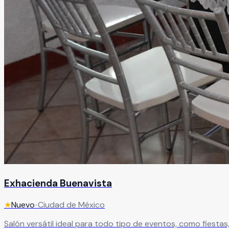
Exhacienda Buenavista
★
Nuevo
•
Ciudad de México
Salón versátil ideal para todo tipo de eventos, como fiest