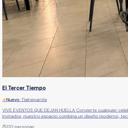
El Tercer Tiempo
★
Nuevo
•
Tlalnepantla
VIVE EVENTOS QUE DEJAN HUELLA Convierte cualquier celebración en una experiencia inolvidable en un salón de eventos diseñado para sorprender. Con capacidad para hasta 120
invitados, nuestro espacio combina un diseño moderno, tecnología
del salón es su impresionante pantalla LED de 140 pulgadas,
120
personas