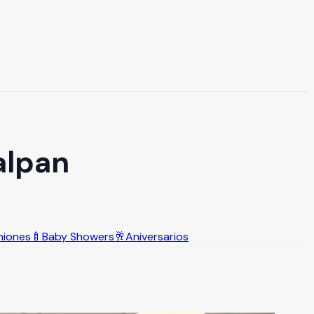
alpan
niones
🍼
Baby Showers
🥂
Aniversarios