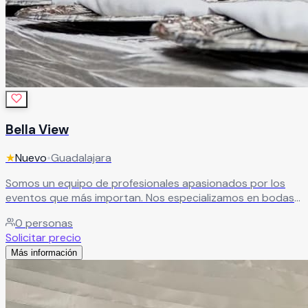
Bella View
★
Nuevo
•
Guadalajara
Somos un equipo de profesionales apasionados por los
eventos que más importan. Nos especializamos en bodas
y XV años, y ponemos toda nuestra experiencia y
0
personas
dedicación para que tu celebración sea exactamente
Solicitar precio
como la soñaste — o mejor.
Leer más
Más información