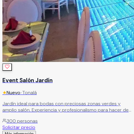
Event Salón Jardín
★
Nuevo
•
Tonalá
Jardín ideal para bodas con preciosas zonas verdes y
amplio salón. Experiencia y profesionalismo para hacer de
cada evento una experiencia única e inolvidable para
300
personas
todos los invitados.
Leer más
Solicitar precio
Más información