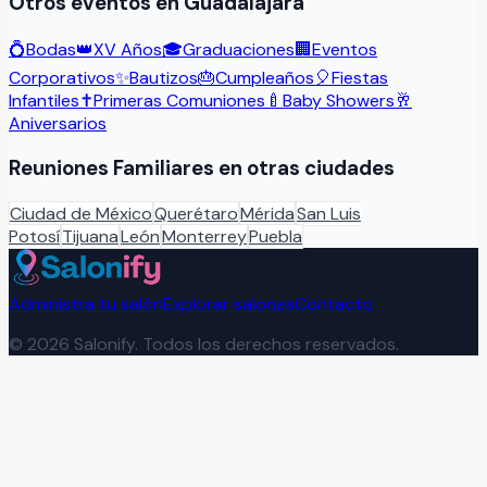
Otros eventos en
Guadalajara
💍
Bodas
👑
XV Años
🎓
Graduaciones
🏢
Eventos
Corporativos
✨
Bautizos
🎂
Cumpleaños
🎈
Fiestas
Infantiles
✝️
Primeras Comuniones
🍼
Baby Showers
🥂
Aniversarios
Reuniones Familiares
en otras ciudades
Ciudad de México
Querétaro
Mérida
San Luis
Potosí
Tijuana
León
Monterrey
Puebla
Administra tu salón
Explorar salones
Contacto
©
2026
Salonify. Todos los derechos reservados.