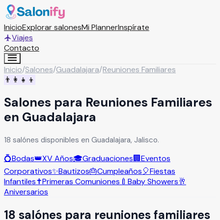
Inicio
Explorar salones
Mi Planner
Inspírate
Viajes
Contacto
Inicio
/
Salones
/
Guadalajara
/
Reuniones Familiares
👨‍👩‍👧‍👦
Salones para Reuniones Familiares
en Guadalajara
18 salónes disponibles en Guadalajara, Jalisco.
💍
Bodas
👑
XV Años
🎓
Graduaciones
🏢
Eventos
Corporativos
✨
Bautizos
🎂
Cumpleaños
🎈
Fiestas
Infantiles
✝️
Primeras Comuniones
🍼
Baby Showers
🥂
Aniversarios
18
salón
es
para
reuniones familiares