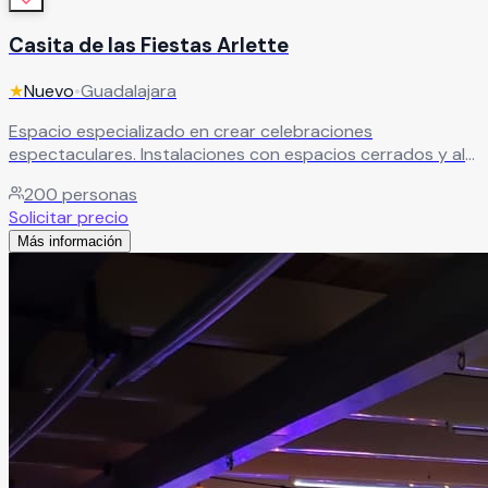
Casita de las Fiestas Arlette
★
Nuevo
•
Guadalajara
Espacio especializado en crear celebraciones
espectaculares. Instalaciones con espacios cerrados y al
aire libre para bodas económicas con servicios
200
personas
personalizados de calidad.
Leer más
Solicitar precio
Más información