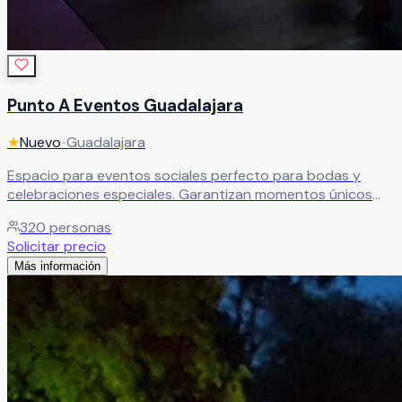
Punto A Eventos Guadalajara
★
Nuevo
•
Guadalajara
Espacio para eventos sociales perfecto para bodas y
celebraciones especiales. Garantizan momentos únicos
para compartir con familia y amigos que quedan marcados
320
personas
para siempre.
Leer más
Solicitar precio
Más información