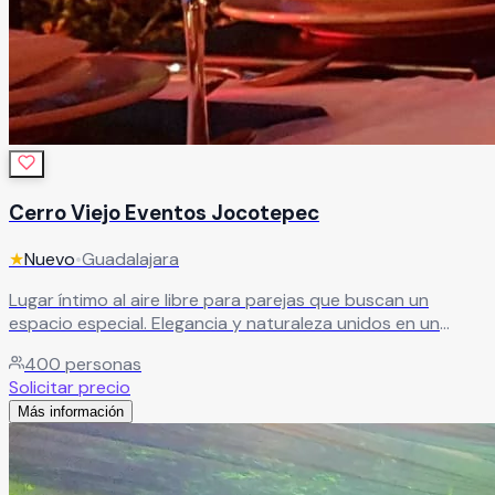
Cerro Viejo Eventos Jocotepec
★
Nuevo
•
Guadalajara
Lugar íntimo al aire libre para parejas que buscan un
espacio especial. Elegancia y naturaleza unidos en un
espacio único con el mejor equipo de profesionales
400
personas
comprometidos.
Leer más
Solicitar precio
Más información