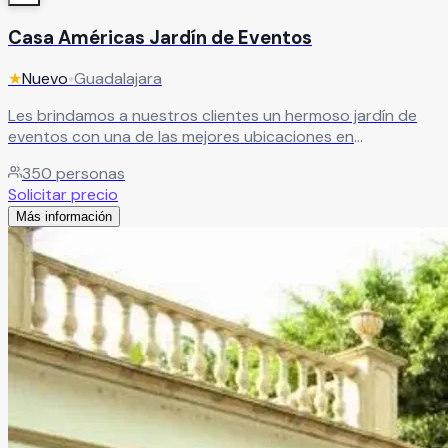
Casa Américas Jardín de Eventos
★
Nuevo
•
Guadalajara
Les brindamos a nuestros clientes un hermoso jardín de
eventos con una de las mejores ubicaciones en
Guadalajara, magníficas instalaciones que aseguran la
350
personas
completa comodidad de nuestros clientes y sus invitados,
Solicitar precio
sin tener que salir de la ciudad. Es el escenario perfecto
Más información
para dar vida a sus emociones.
Leer más