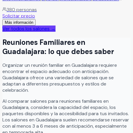
desde el primer momento para que todo salga perfecto.
380
personas
Leer más
Solicitar precio
Más información
Ver todos los salones →
Reuniones Familiares
en
Guadalajara
: lo que debes saber
Organizar
un
reunión familiar
en
Guadalajara
requiere
encontrar el espacio adecuado con anticipación.
Guadalajara
ofrece una variedad de salones que se
adaptan a diferentes presupuestos y estilos de
celebración.
Al comparar salones para
reuniones familiares
en
Guadalajara
, considera la capacidad del espacio, los
paquetes disponibles y la accesibilidad para tus invitados.
Los salones en
Guadalajara
suelen recomendarse reservar
con al menos 3 a 6 meses de anticipación, especialmente
en temporada alta.