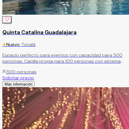
Quinta Catalina Guadalajara
★
Nuevo
•
Tonalá
Espacio perfecto para eventos con capacidad para 500
personas. Capilla propia para 100 personas con sistema
de audio. Paquetes completos de banquete con atención
500
personas
personalizada.
Leer más
Solicitar precio
Más información