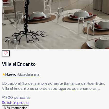
Villa el Encanto
★
Nuevo
•
Guadalajara
Ubicado al filo de la impresionante Barranca de Huentitán,
Villa el Encanto es uno de esos lugares que enamoran
desde el primer momento. La majestuosidad de su entorno
800
personas
natural crea una atmósfera mágica e irrepetible que ningún
Solicitar precio
salón convencional puede replicar. Con capacidad para
Más información
hasta 800 personas y espacios versátiles que incluyen