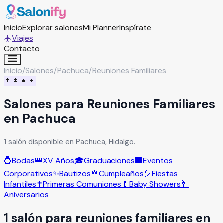
Inicio
Explorar salones
Mi Planner
Inspírate
Viajes
Contacto
Inicio
/
Salones
/
Pachuca
/
Reuniones Familiares
👨‍👩‍👧‍👦
Salones para Reuniones Familiares
en Pachuca
1 salón disponible en Pachuca, Hidalgo.
💍
Bodas
👑
XV Años
🎓
Graduaciones
🏢
Eventos
Corporativos
✨
Bautizos
🎂
Cumpleaños
🎈
Fiestas
Infantiles
✝️
Primeras Comuniones
🍼
Baby Showers
🥂
Aniversarios
1
salón
para
reuniones familiares
en