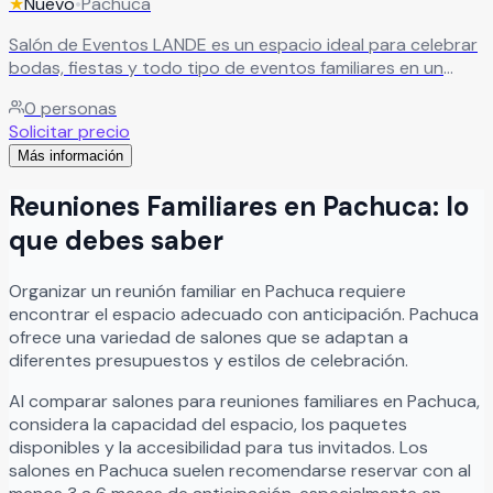
★
Nuevo
•
Pachuca
Salón de Eventos LANDE es un espacio ideal para celebrar
bodas, fiestas y todo tipo de eventos familiares en un
ambiente cómodo, elegante y acogedor. Sus instalaciones
0
personas
versátiles están diseñadas para adaptarse a diferentes
Solicitar precio
celebraciones como XV años, aniversarios, cumpleaños,
Más información
graduaciones, reuniones familiares y eventos sociales,
ofreciendo el entorno perfecto para compartir momentos
Reuniones Familiares
en
Pachuca
: lo
inolvidables junto a familiares y amigos.
Leer más
que debes saber
Organizar
un
reunión familiar
en
Pachuca
requiere
encontrar el espacio adecuado con anticipación.
Pachuca
ofrece una variedad de salones que se adaptan a
diferentes presupuestos y estilos de celebración.
Al comparar salones para
reuniones familiares
en
Pachuca
,
considera la capacidad del espacio, los paquetes
disponibles y la accesibilidad para tus invitados. Los
salones en
Pachuca
suelen recomendarse reservar con al