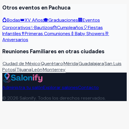
Otros eventos en
Pachuca
💍
Bodas
👑
XV Años
🎓
Graduaciones
🏢
Eventos
Corporativos
✨
Bautizos
🎂
Cumpleaños
🎈
Fiestas
Infantiles
✝️
Primeras Comuniones
🍼
Baby Showers
🥂
Aniversarios
Reuniones Familiares
en otras ciudades
Ciudad de México
Querétaro
Mérida
Guadalajara
San Luis
Potosí
Tijuana
León
Monterrey
Administra tu salón
Explorar salones
Contacto
©
2026
Salonify. Todos los derechos reservados.