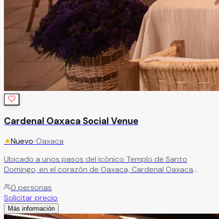
Cardenal Oaxaca Social Venue
★
Nuevo
•
Oaxaca
Ubicado a unos pasos del icónico Templo de Santo
Domingo, en el corazón de Oaxaca, Cardenal Oaxaca
Social Venue se presenta como el escenario ideal para
0
personas
celebraciones llenas de elegancia y encanto. Un espacio
Solicitar precio
que combina ubicación privilegiada, estilo y distinción,
Más información
perfecto para crear momentos inolvidables en uno de los