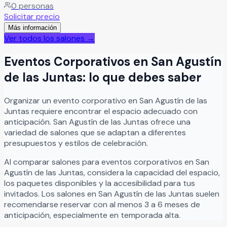
0
personas
hermosos y un ambiente que hará inolvidable cada
Solicitar precio
instante. Sus excelentes servicios y detalles
Más información
cuidadosamente pensados crean el entorno perfecto
Ver todos los salones →
para vivir una celebración única junto a tus seres queridos.
Leer más
Eventos Corporativos
en
San Agustín
de las Juntas
: lo que debes saber
Organizar
un
evento corporativo
en
San Agustín de las
Juntas
requiere encontrar el espacio adecuado con
anticipación.
San Agustín de las Juntas
ofrece una
variedad de salones que se adaptan a diferentes
presupuestos y estilos de celebración.
Al comparar salones para
eventos corporativos
en
San
Agustín de las Juntas
, considera la capacidad del espacio,
los paquetes disponibles y la accesibilidad para tus
invitados. Los salones en
San Agustín de las Juntas
suelen
recomendarse reservar con al menos 3 a 6 meses de
anticipación, especialmente en temporada alta.