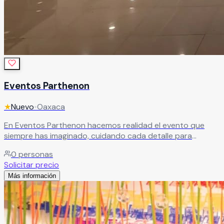
Eventos Parthenon
★
Nuevo
•
Oaxaca
En Eventos Parthenon hacemos realidad el evento que
siempre has imaginado, cuidando cada detalle para
convertirlo en una experiencia única e inolvidable.
Leer más
0
personas
Solicitar precio
Más información