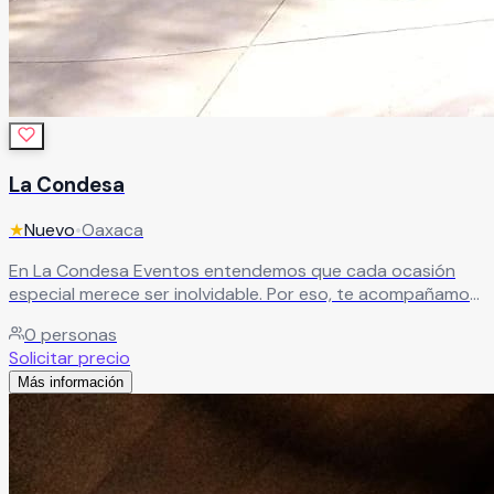
La Condesa
★
Nuevo
•
Oaxaca
En La Condesa Eventos entendemos que cada ocasión
especial merece ser inolvidable. Por eso, te acompañamos
en la organización y el banquete de tu celebración,
0
personas
cuidando cada detalle para que todo salga perfecto. Tú
Solicitar precio
solo elige los servicios y opciones que más te gusten, y
Más información
nosotros nos encargamos del resto para que disfrutes sin
preocupaciones.
Leer más