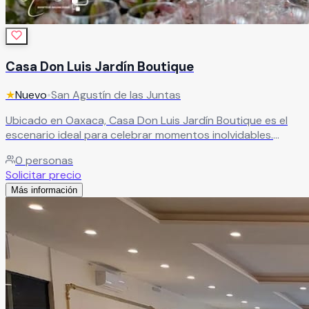
Casa Don Luis Jardín Boutique
★
Nuevo
•
San Agustín de las Juntas
Ubicado en Oaxaca, Casa Don Luis Jardín Boutique es el
escenario ideal para celebrar momentos inolvidables.
Perfecto para bodas, aniversarios, cumpleaños y eventos
0
personas
especiales, este espacio combina la belleza de la
Solicitar precio
naturaleza con elegancia y calidez, creando un ambiente
Más información
único. Cada detalle está cuidadosamente pensado para
brindarte una experiencia memorable y hacer de tu
celebración algo verdaderamente especial.
Leer más