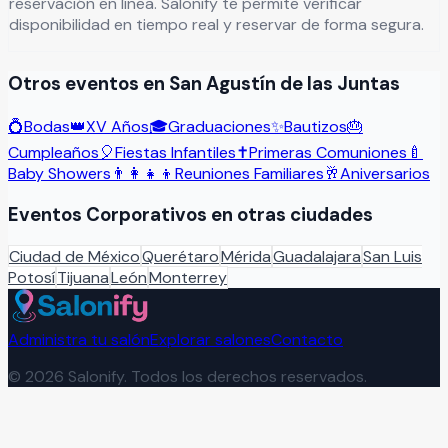
reservación en línea. Salonify te permite verificar
disponibilidad en tiempo real y reservar de forma segura.
Otros eventos en
San Agustín de las Juntas
💍
Bodas
👑
XV Años
🎓
Graduaciones
✨
Bautizos
🎂
Cumpleaños
🎈
Fiestas Infantiles
✝️
Primeras Comuniones
🍼
Baby Showers
👨‍👩‍👧‍👦
Reuniones Familiares
🥂
Aniversarios
Eventos Corporativos
en otras ciudades
Ciudad de México
Querétaro
Mérida
Guadalajara
San Luis
Potosí
Tijuana
León
Monterrey
Administra tu salón
Explorar salones
Contacto
©
2026
Salonify. Todos los derechos reservados.