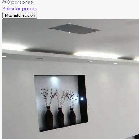
0
personas
para eventos que buscan elegancia, belleza y una
Solicitar precio
experiencia inolvidable.
Leer más
Más información