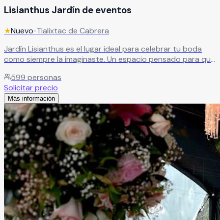
Lisianthus Jardín de eventos
★
Nuevo
•
Tlalixtac de Cabrera
Jardín Lisianthus es el lugar ideal para celebrar tu boda
como siempre la imaginaste. Un espacio pensado para que
vivas un día inolvidable junto a tus seres queridos, en un
599
personas
ambiente lleno de belleza y encanto. Cuenta con amplias
Solicitar precio
instalaciones, una decoración cuidada al detalle y un
Más información
servicio incomparable que hará de tu celebración un
evento único y memorable.
Leer más