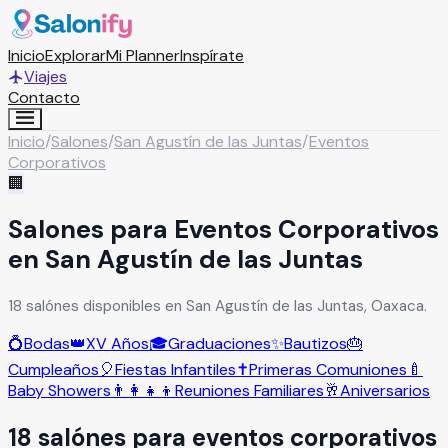
Inicio
Explorar
Mi Planner
Inspírate
Viajes
Contacto
Inicio
/
Salones
/
San Agustín de las Juntas
/
Eventos
Corporativos
🏢
Salones para Eventos Corporativos
en San Agustín de las Juntas
18 salónes disponibles en San Agustín de las Juntas, Oaxaca.
💍
Bodas
👑
XV Años
🎓
Graduaciones
✨
Bautizos
🎂
Cumpleaños
🎈
Fiestas Infantiles
✝️
Primeras Comuniones
🍼
Baby Showers
👨‍👩‍👧‍👦
Reuniones Familiares
🥂
Aniversarios
18
salón
es
para
eventos corporativos