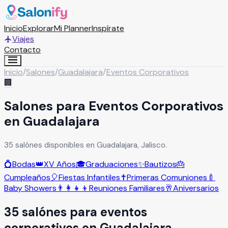
Inicio
Explorar
Mi Planner
Inspírate
Viajes
Contacto
Inicio
/
Salones
/
Guadalajara
/
Eventos Corporativos
🏢
Salones para Eventos Corporativos
en Guadalajara
35 salónes disponibles en Guadalajara, Jalisco.
💍
Bodas
👑
XV Años
🎓
Graduaciones
✨
Bautizos
🎂
Cumpleaños
🎈
Fiestas Infantiles
✝️
Primeras Comuniones
🍼
Baby Showers
👨‍👩‍👧‍👦
Reuniones Familiares
🥂
Aniversarios
35
salón
es
para
eventos
corporativos
en
Guadalajara