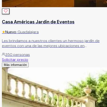
Casa Américas Jardín de Eventos
★
Nuevo
•
Guadalajara
Les brindamos a nuestros clientes un hermoso jardín de
eventos con una de las mejores ubicaciones en
Guadalajara, magníficas instalaciones que aseguran la
350
personas
completa comodidad de nuestros clientes y sus invitados,
Solicitar precio
sin tener que salir de la ciudad. Es el escenario perfecto
Más información
para dar vida a sus emociones.
Leer más