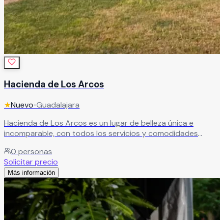
Hacienda de Los Arcos
★
Nuevo
•
Guadalajara
Hacienda de Los Arcos es un lugar de belleza única e
incomparable, con todos los servicios y comodidades
necesarios para que su enlace nupcial sea exactamente
0
personas
como siempre lo imaginaron. Un espacio que no solo
Solicitar precio
complementa su celebración — la eleva.
Leer más
Más información