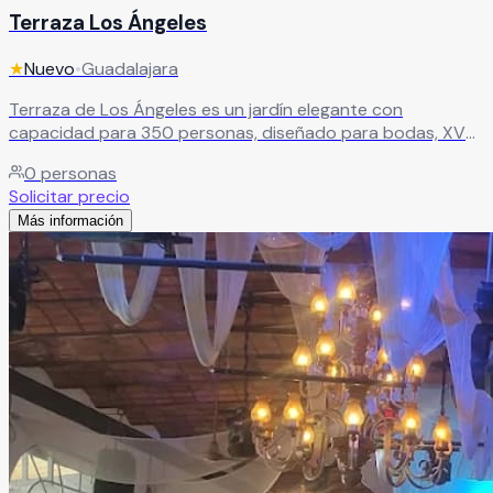
Terraza Los Ángeles
★
Nuevo
•
Guadalajara
Terraza de Los Ángeles es un jardín elegante con
capacidad para 350 personas, diseñado para bodas, XV
años, graduaciones y todo tipo de eventos sociales. Su
0
personas
imponente pérgola toma protagonismo como mesa
Solicitar precio
principal, creando ese punto focal que toda celebración
Más información
necesita.
Leer más