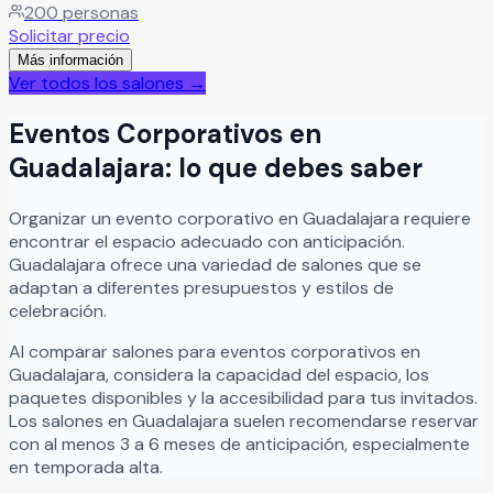
200
personas
personalizados de calidad.
Leer más
Solicitar precio
Más información
Ver todos los salones →
Eventos Corporativos
en
Guadalajara
: lo que debes saber
Organizar
un
evento corporativo
en
Guadalajara
requiere
encontrar el espacio adecuado con anticipación.
Guadalajara
ofrece una variedad de salones que se
adaptan a diferentes presupuestos y estilos de
celebración.
Al comparar salones para
eventos corporativos
en
Guadalajara
, considera la capacidad del espacio, los
paquetes disponibles y la accesibilidad para tus invitados.
Los salones en
Guadalajara
suelen recomendarse reservar
con al menos 3 a 6 meses de anticipación, especialmente
en temporada alta.