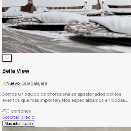
Bella View
★
Nuevo
•
Guadalajara
Somos un equipo de profesionales apasionados por los
eventos que más importan. Nos especializamos en bodas
y XV años, y ponemos toda nuestra experiencia y
0
personas
dedicación para que tu celebración sea exactamente
Solicitar precio
como la soñaste — o mejor.
Leer más
Más información