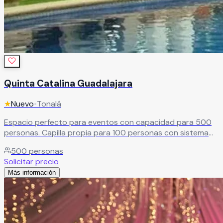
Quinta Catalina Guadalajara
★
Nuevo
•
Tonalá
Espacio perfecto para eventos con capacidad para 500
personas. Capilla propia para 100 personas con sistema
de audio. Paquetes completos de banquete con atención
500
personas
personalizada.
Leer más
Solicitar precio
Más información