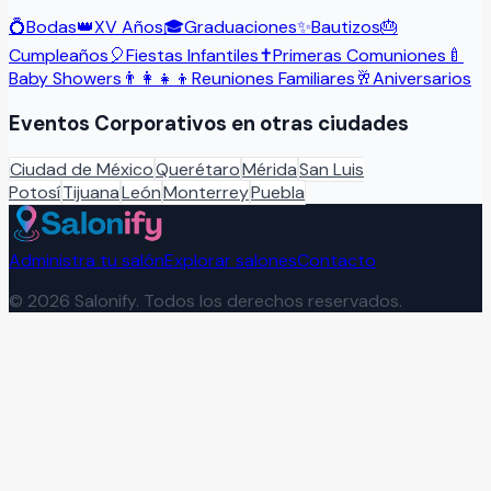
💍
Bodas
👑
XV Años
🎓
Graduaciones
✨
Bautizos
🎂
Cumpleaños
🎈
Fiestas Infantiles
✝️
Primeras Comuniones
🍼
Baby Showers
👨‍👩‍👧‍👦
Reuniones Familiares
🥂
Aniversarios
Eventos Corporativos
en otras ciudades
Ciudad de México
Querétaro
Mérida
San Luis
Potosí
Tijuana
León
Monterrey
Puebla
Administra tu salón
Explorar salones
Contacto
©
2026
Salonify. Todos los derechos reservados.