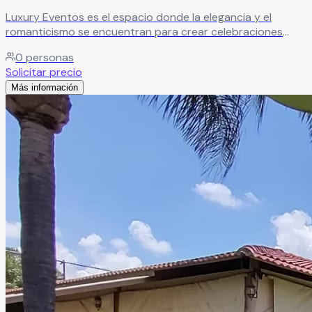
Luxury Eventos es el espacio donde la elegancia y el
romanticismo se encuentran para crear celebraciones
verdaderamente encantadoras. Sus amplias y hermosas
0
personas
instalaciones, combinadas con todos los servicios
Solicitar precio
necesarios y un asesoramiento personalizado a cargo de
Más información
expertos, garantizan que cada detalle esté perfectamente
cuidado.
Leer más