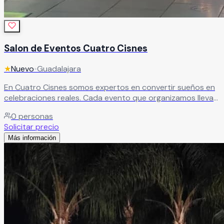
Salon de Eventos Cuatro Cisnes
★
Nuevo
•
Guadalajara
En Cuatro Cisnes somos expertos en convertir sueños en
celebraciones reales. Cada evento que organizamos lleva
el sello de un equipo apasionado y dedicado a que cada
0
personas
detalle sea exactamente como lo imaginaste.
Leer más
Solicitar precio
Más información