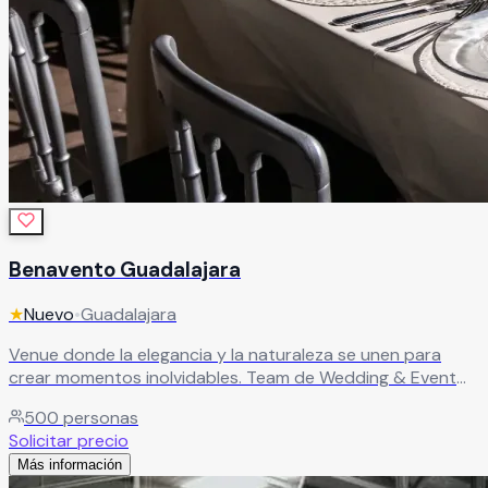
Benavento Guadalajara
★
Nuevo
•
Guadalajara
Venue donde la elegancia y la naturaleza se unen para
crear momentos inolvidables. Team de Wedding & Event
Planners desde la conceptualización hasta el gran día.
500
personas
Cada rincón diseñado para impresionar.
Leer más
Solicitar precio
Más información