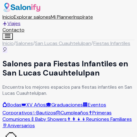
Inicio
Explorar salones
Mi Planner
Inspírate
Viajes
Contacto
Inicio
/
Salones
/
San Lucas Cuauhtelulpan
/
Fiestas Infantiles
🎈
Salones para Fiestas Infantiles en
San Lucas Cuauhtelulpan
Encuentra los mejores espacios para fiestas infantiles en San
Lucas Cuauhtelulpan.
💍
Bodas
👑
XV Años
🎓
Graduaciones
🏢
Eventos
Corporativos
✨
Bautizos
🎂
Cumpleaños
✝️
Primeras
Comuniones
🍼
Baby Showers
👨‍👩‍👧‍👦
Reuniones Familiares
🥂
Aniversarios