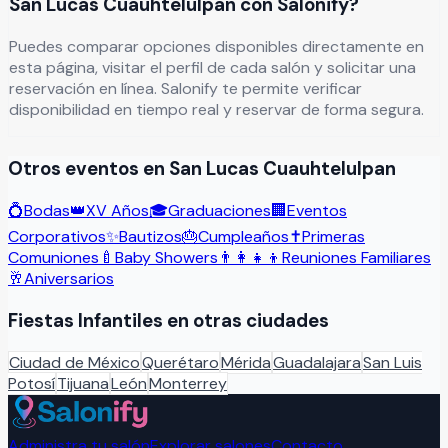
San Lucas Cuauhtelulpan con Salonify?
Puedes comparar opciones disponibles directamente en
esta página, visitar el perfil de cada salón y solicitar una
reservación en línea. Salonify te permite verificar
disponibilidad en tiempo real y reservar de forma segura.
Otros eventos en
San Lucas Cuauhtelulpan
💍
Bodas
👑
XV Años
🎓
Graduaciones
🏢
Eventos
Corporativos
✨
Bautizos
🎂
Cumpleaños
✝️
Primeras
Comuniones
🍼
Baby Showers
👨‍👩‍👧‍👦
Reuniones Familiares
🥂
Aniversarios
Fiestas Infantiles
en otras ciudades
Ciudad de México
Querétaro
Mérida
Guadalajara
San Luis
Potosí
Tijuana
León
Monterrey
Administra tu salón
Explorar salones
Contacto